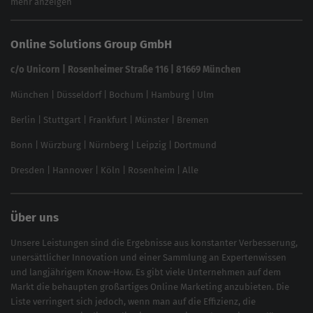
mehr anzeigen
Website SEO Check
Die besten Keywords finden
Keyword Datenbank
SEO Garantie
Online Solutions Group GmbH
feed2content.ai
In ChatGPT gefunden werden
Linkbuilding 2025
c/o Unicorn | Rosenheimer Straße 116 | 81669 München
Content-Guide
München
|
Düsseldorf
|
Bochum
|
Hamburg
|
Ulm
Local SEO
SEO für Online Shops
Berlin
|
Stuttgart
|
Frankfurt
|
Münster
|
Bremen
Inhouse SEO Guide
Bonn
|
Würzburg
|
Nürnberg
|
Leipzig
|
Dortmund
Brand Monitoring 2025
Dresden
|
Hannover
|
Köln
|
Rosenheim
|
Alle
Über uns
Unsere Leistungen sind die Ergebnisse aus konstanter Verbesserung,
unersättlicher Innovation und einer Sammlung an Expertenwissen
und langjährigem Know-How. Es gibt viele Unternehmen auf dem
Markt die behaupten großartiges
Online Marketing
anzubieten. Die
Liste verringert sich jedoch, wenn man auf die Effizienz, die