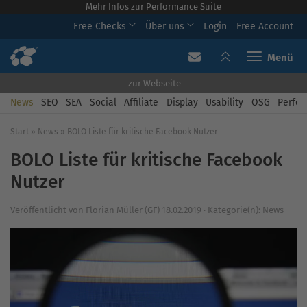
Mehr Infos zur Performance Suite
Free Checks
Über uns
Login
Free Account
Toggle navi
zur Webseite
News
SEO
SEA
Social
Affiliate
Display
Usability
OSG
Perfor
Start
»
News
»
BOLO Liste für kritische Facebook Nutzer
BOLO Liste für kritische Facebook
Nutzer
Veröffentlicht von
Florian Müller (GF)
18.02.2019
·
Kategorie(n):
News