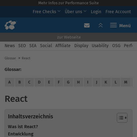
Mehr Infos zur Performance Suite
Free Checks
Über uns
Login
Free Account
Toggle navi
zur Webseite
News
SEO
SEA
Social
Affiliate
Display
Usability
OSG
Perfor
Glossar
React
Glossar:
A
B
C
D
E
F
G
H
I
J
K
L
M
React
Inhaltsverzeichnis
Was ist React?
Entwicklung