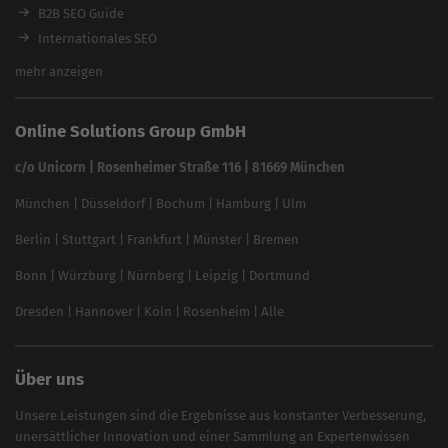
Ladezeiten-Check
B2B SEO Guide
Brand Protection Tool
Internationales SEO
Keyword Planner
eCommerce SEO
mehr anzeigen
Website SEO Check
Die besten Keywords finden
Keyword Datenbank
SEO Garantie
Online Solutions Group GmbH
feed2content.ai
In ChatGPT gefunden werden
Linkbuilding 2025
c/o Unicorn | Rosenheimer Straße 116 | 81669 München
Content-Guide
München
|
Düsseldorf
|
Bochum
|
Hamburg
|
Ulm
Local SEO
SEO für Online Shops
Berlin
|
Stuttgart
|
Frankfurt
|
Münster
|
Bremen
Inhouse SEO Guide
Bonn
|
Würzburg
|
Nürnberg
|
Leipzig
|
Dortmund
Brand Monitoring 2025
Dresden
|
Hannover
|
Köln
|
Rosenheim
|
Alle
Über uns
Unsere Leistungen sind die Ergebnisse aus konstanter Verbesserung,
unersättlicher Innovation und einer Sammlung an Expertenwissen