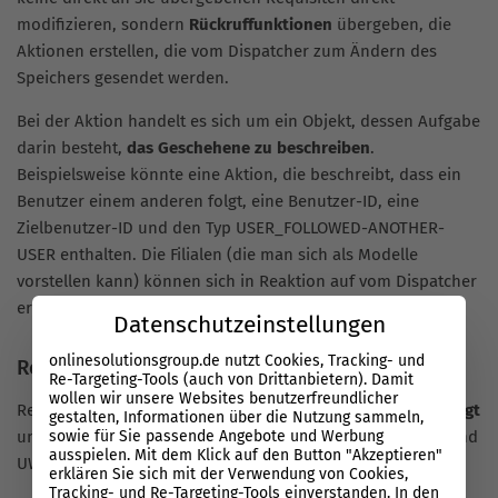
modifizieren, sondern
Rückruffunktionen
übergeben, die
Aktionen erstellen, die vom Dispatcher zum Ändern des
Speichers gesendet werden.
Bei der Aktion handelt es sich um ein Objekt, dessen Aufgabe
darin besteht,
das Geschehene zu beschreiben
.
Beispielsweise könnte eine Aktion, die beschreibt, dass ein
Benutzer einem anderen folgt, eine Benutzer-ID, eine
Zielbenutzer-ID und den Typ USER_FOLLOWED-ANOTHER-
USER enthalten. Die Filialen (die man sich als Modelle
vorstellen kann) können sich in Reaktion auf vom Dispatcher
erhaltene Aktionen ändern.
Datenschutzeinstellungen
onlinesolutionsgroup.de nutzt Cookies, Tracking- und
React Native
Re-Targeting-Tools (auch von Drittanbietern). Damit
wollen wir unsere Websites benutzerfreundlicher
React Native wurde
erstmals 2015 von Facebook angekündigt
gestalten, Informationen über die Nutzung sammeln,
sowie für Sie passende Angebote und Werbung
und verwendete die Architektur für native Android-, iOS- und
ausspielen. Mit dem Klick auf den Button "Akzeptieren"
UWP-Anwendungen.
erklären Sie sich mit der Verwendung von Cookies,
Tracking- und Re-Targeting-Tools einverstanden. In den