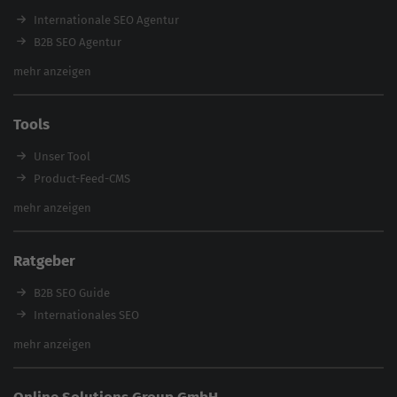
E-Books
Internationale SEO Agentur
Magazin
B2B SEO Agentur
Webinare
Inhouse SEO Agentur
mehr anzeigen
SEO Audit
E-Commerce SEO Agentur
Tools
Enterprise SEO Agentur
Workshops
Unser Tool
Product-Feed-CMS
Website Analyse
mehr anzeigen
Content Tool
Enterprise SEO Tool
Ratgeber
Backlink-Check
Ladezeiten-Check
B2B SEO Guide
Brand Protection Tool
Internationales SEO
Keyword Planner
eCommerce SEO
mehr anzeigen
Website SEO Check
Die besten Keywords finden
Keyword Datenbank
SEO Garantie