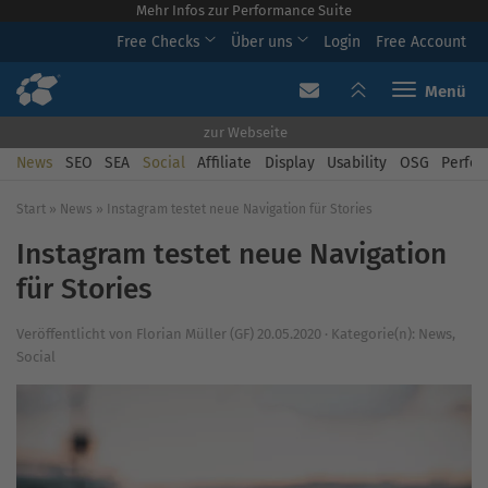
Mehr Infos zur Performance Suite
Free Checks
Über uns
Login
Free Account
Toggle navi
zur Webseite
News
SEO
SEA
Social
Affiliate
Display
Usability
OSG
Perfor
Start
»
News
»
Instagram testet neue Navigation für Stories
Instagram testet neue Navigation
für Stories
Veröffentlicht von
Florian Müller (GF)
20.05.2020
·
Kategorie(n):
News
,
Social