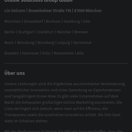
Online Solutions Group GmbH
feed2content.ai
In ChatGPT gefunden werden
Linkbuilding 2025
c/o Unicorn | Rosenheimer Straße 116 | 81669 München
Content-Guide
München
|
Düsseldorf
|
Bochum
|
Hamburg
|
Ulm
Local SEO
SEO für Online Shops
Berlin
|
Stuttgart
|
Frankfurt
|
Münster
|
Bremen
Inhouse SEO Guide
Bonn
|
Würzburg
|
Nürnberg
|
Leipzig
|
Dortmund
Brand Monitoring 2025
Dresden
|
Hannover
|
Köln
|
Rosenheim
|
Alle
Über uns
Unsere Leistungen sind die Ergebnisse aus konstanter Verbesserung,
unersättlicher Innovation und einer Sammlung an Expertenwissen
und langjährigem Know-How. Es gibt viele Unternehmen auf dem
Markt die behaupten großartiges
Online Marketing
anzubieten. Die
Liste verringert sich jedoch, wenn man auf die Effizienz, die
Transparenz sowie die qualitative Innovation achtet. Die OSG lässt
viele im Schatten stehen.
Mit der
Performance Suite
hat die OSG ein Tool geschaffen, dass die