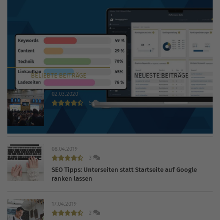
BELIEBTE
BEITRÄGE
NEUESTE
BEITRÄGE
02.03.2020
5
INTERNET WORLD EXPO 2020 findet trotz Coronavirus
statt
08.04.2019
3
SEO Tipps: Unterseiten statt Startseite auf Google
ranken lassen
17.04.2019
2