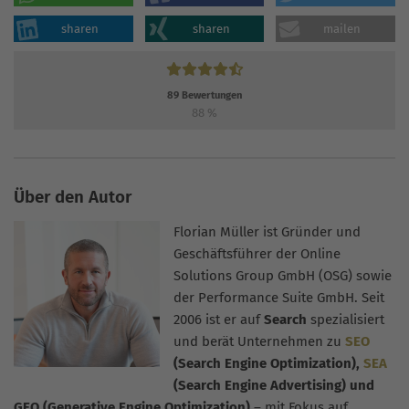
sharen
sharen
mailen
89
Bewertungen
88
%
Über den Autor
Florian Müller ist Gründer und
Geschäftsführer der Online
Solutions Group GmbH (OSG) sowie
der Performance Suite GmbH. Seit
2006 ist er auf
Search
spezialisiert
und berät Unternehmen zu
SEO
(Search Engine Optimization),
SEA
(Search Engine Advertising) und
GEO (Generative Engine Optimization)
– mit Fokus auf