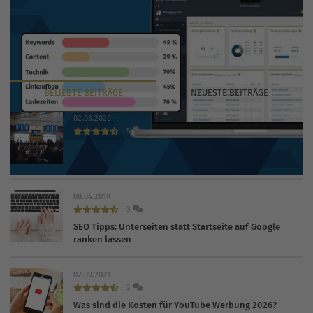
BELIEBTE
BEITRÄGE
NEUESTE
BEITRÄGE
02.03.2020
5
INTERNET WORLD EXPO 2020 findet trotz Coronavirus
statt
08.04.2019
3
SEO Tipps: Unterseiten statt Startseite auf Google
ranken lassen
02.09.2021
2
Was sind die Kosten für YouTube Werbung 2026?