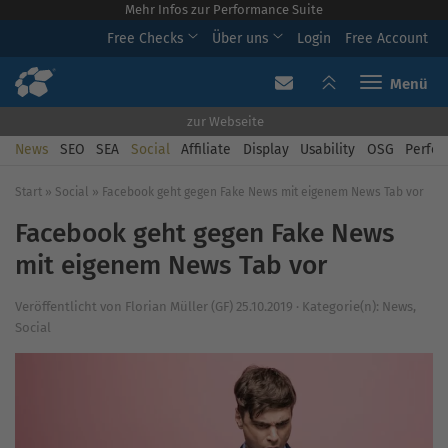
Mehr Infos zur Performance Suite
Free Checks
Über uns
Login
Free Account
Toggle navi
zur Webseite
News
SEO
SEA
Social
Affiliate
Display
Usability
OSG
Perfor
Start
»
Social
»
Facebook geht gegen Fake News mit eigenem News Tab vor
Facebook geht gegen Fake News
mit eigenem News Tab vor
Veröffentlicht von
Florian Müller (GF)
25.10.2019
·
Kategorie(n):
News
,
Social