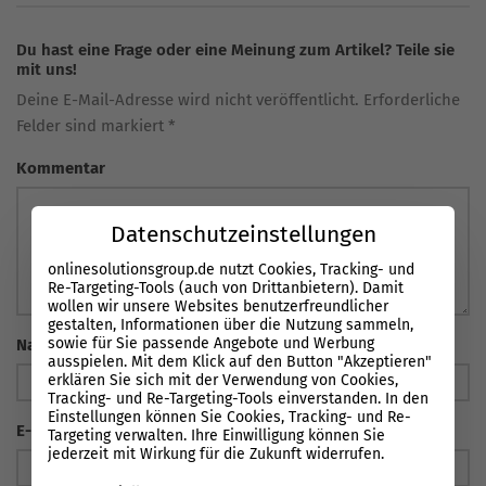
Du hast eine Frage oder eine Meinung zum Artikel? Teile sie
mit uns!
Deine E-Mail-Adresse wird nicht veröffentlicht. Erforderliche
Felder sind markiert *
Kommentar
Datenschutzeinstellungen
onlinesolutionsgroup.de nutzt Cookies, Tracking- und
Re-Targeting-Tools (auch von Drittanbietern). Damit
wollen wir unsere Websites benutzerfreundlicher
gestalten, Informationen über die Nutzung sammeln,
sowie für Sie passende Angebote und Werbung
Name
*
ausspielen. Mit dem Klick auf den Button "Akzeptieren"
erklären Sie sich mit der Verwendung von Cookies,
Tracking- und Re-Targeting-Tools einverstanden. In den
Einstellungen können Sie Cookies, Tracking- und Re-
E-Mail Adresse
*
Targeting verwalten. Ihre Einwilligung können Sie
jederzeit mit Wirkung für die Zukunft widerrufen.