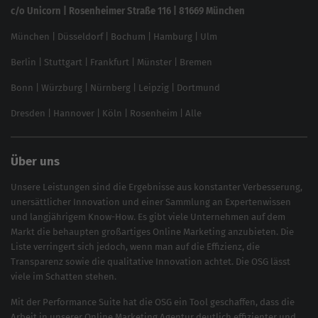
Linkbuilding 2025
c/o Unicorn | Rosenheimer Straße 116 | 81669 München
Content-Guide
München
|
Düsseldorf
|
Bochum
|
Hamburg
|
Ulm
Local SEO
SEO für Online Shops
Berlin
|
Stuttgart
|
Frankfurt
|
Münster
|
Bremen
Inhouse SEO Guide
Bonn
|
Würzburg
|
Nürnberg
|
Leipzig
|
Dortmund
Brand Monitoring 2025
Dresden
|
Hannover
|
Köln
|
Rosenheim
|
Alle
Über uns
Unsere Leistungen sind die Ergebnisse aus konstanter Verbesserung,
unersättlicher Innovation und einer Sammlung an Expertenwissen
und langjährigem Know-How. Es gibt viele Unternehmen auf dem
Markt die behaupten großartiges
Online Marketing
anzubieten. Die
Liste verringert sich jedoch, wenn man auf die Effizienz, die
Transparenz sowie die qualitative Innovation achtet. Die OSG lässt
viele im Schatten stehen.
Mit der
Performance Suite
hat die OSG ein Tool geschaffen, dass die
Arbeit in unserer Online Marketing Agentur deutlich effizienter und