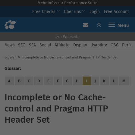
Mehr Infos zur Performance Suite
Free Checks
Über uns
Login
Free Account
Toggle navi
zur Webseite
News
SEO
SEA
Social
Affiliate
Display
Usability
OSG
Perfor
Glossar
Incomplete or No Cache-control and Pragma HTTP Header Set
Glossar:
A
B
C
D
E
F
G
H
I
J
K
L
M
Incomplete or No Cache-
control and Pragma HTTP
Header Set