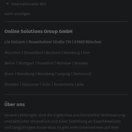
Brand Protection Tool
Internationales SEO
Keyword Planner
eCommerce SEO
mehr anzeigen
Website SEO Check
Die besten Keywords finden
Keyword Datenbank
SEO Garantie
Online Solutions Group GmbH
feed2content.ai
In ChatGPT gefunden werden
Linkbuilding 2025
c/o Unicorn | Rosenheimer Straße 116 | 81669 München
Content-Guide
München
|
Düsseldorf
|
Bochum
|
Hamburg
|
Ulm
Local SEO
SEO für Online Shops
Berlin
|
Stuttgart
|
Frankfurt
|
Münster
|
Bremen
Inhouse SEO Guide
Bonn
|
Würzburg
|
Nürnberg
|
Leipzig
|
Dortmund
Brand Monitoring 2025
Dresden
|
Hannover
|
Köln
|
Rosenheim
|
Alle
Über uns
Unsere Leistungen sind die Ergebnisse aus konstanter Verbesserung,
unersättlicher Innovation und einer Sammlung an Expertenwissen
und langjährigem Know-How. Es gibt viele Unternehmen auf dem