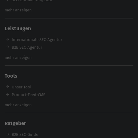
Backlink-Audit 2026
mehr anzeigen
Content Agentur
SEO Agentur Auswahl
Leistungen
Referenzen
E-Books
Internationale SEO Agentur
Magazin
B2B SEO Agentur
Webinare
Inhouse SEO Agentur
mehr anzeigen
SEO Audit
E-Commerce SEO Agentur
Tools
Enterprise SEO Agentur
Workshops
Unser Tool
Product-Feed-CMS
Website Analyse
mehr anzeigen
Content Tool
Enterprise SEO Tool
Ratgeber
Backlink-Check
Ladezeiten-Check
B2B SEO Guide