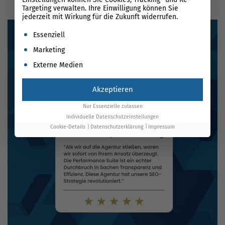
Targeting verwalten. Ihre Einwilligung können Sie
jederzeit mit Wirkung für die Zukunft widerrufen.
Es folgt eine Liste der Service-Gruppen, für die eine Einwil
Essenziell
Marketing
Externe Medien
Akzeptieren
Nur Essenzielle zulassen
Individuelle Datenschutzeinstellungen
Cookie-Details
Datenschutzerklärung
Impressum