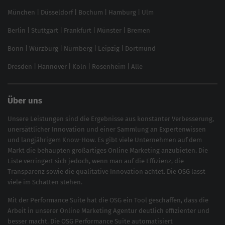
Content-Guide
München
|
Düsseldorf
|
Bochum
|
Hamburg
|
Ulm
Local SEO
SEO für Online Shops
Berlin
|
Stuttgart
|
Frankfurt
|
Münster
|
Bremen
Inhouse SEO Guide
Bonn
|
Würzburg
|
Nürnberg
|
Leipzig
|
Dortmund
Brand Monitoring 2025
Dresden
|
Hannover
|
Köln
|
Rosenheim
|
Alle
Über uns
Unsere Leistungen sind die Ergebnisse aus konstanter Verbesserung,
unersättlicher Innovation und einer Sammlung an Expertenwissen
und langjährigem Know-How. Es gibt viele Unternehmen auf dem
Markt die behaupten großartiges
Online Marketing
anzubieten. Die
Liste verringert sich jedoch, wenn man auf die Effizienz, die
Transparenz sowie die qualitative Innovation achtet. Die OSG lässt
viele im Schatten stehen.
Mit der
Performance Suite
hat die OSG ein Tool geschaffen, dass die
Arbeit in unserer Online Marketing Agentur deutlich effizienter und
besser macht. Die OSG Performance Suite automatisiert