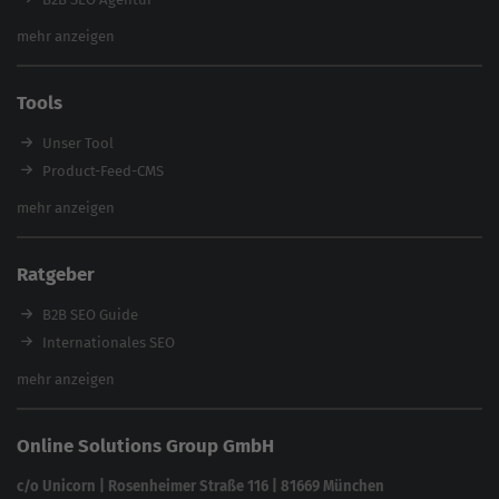
Webinare
Inhouse SEO Agentur
mehr anzeigen
SEO Audit
E-Commerce SEO Agentur
Tools
Enterprise SEO Agentur
Workshops
Unser Tool
Product-Feed-CMS
Website Analyse
mehr anzeigen
Content Tool
Enterprise SEO Tool
Ratgeber
Backlink-Check
Ladezeiten-Check
B2B SEO Guide
Brand Protection Tool
Internationales SEO
Keyword Planner
eCommerce SEO
mehr anzeigen
Website SEO Check
Die besten Keywords finden
Keyword Datenbank
SEO Garantie
Online Solutions Group GmbH
feed2content.ai
In ChatGPT gefunden werden
Linkbuilding 2025
c/o Unicorn | Rosenheimer Straße 116 | 81669 München