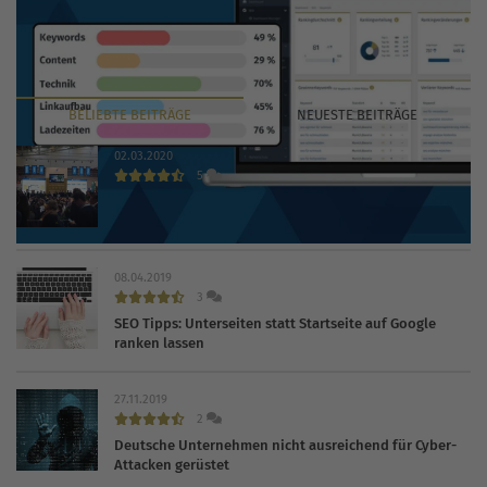
BELIEBTE
BEITRÄGE
NEUESTE
BEITRÄGE
02.03.2020
5
INTERNET WORLD EXPO 2020 findet trotz Coronavirus
statt
08.04.2019
3
SEO Tipps: Unterseiten statt Startseite auf Google
ranken lassen
27.11.2019
2
Deutsche Unternehmen nicht ausreichend für Cyber-
Attacken gerüstet