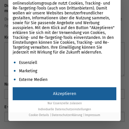
onlinesolutionsgroup.de nutzt Cookies, Tracking- und
Du hast eine Frage oder eine Meinung zum Artikel? Teile sie
Re-Targeting-Tools (auch von Drittanbietern). Damit
mit uns!
wollen wir unsere Websites benutzerfreundlicher
gestalten, Informationen über die Nutzung sammeln,
Deine E-Mail-Adresse wird nicht veröffentlicht. Erforderliche
sowie für Sie passende Angebote und Werbung
Felder sind markiert *
ausspielen. Mit dem Klick auf den Button "Akzeptieren"
erklären Sie sich mit der Verwendung von Cookies,
Kommentar
Tracking- und Re-Targeting-Tools einverstanden. In den
Einstellungen können Sie Cookies, Tracking- und Re-
Targeting verwalten. Ihre Einwilligung können Sie
jederzeit mit Wirkung für die Zukunft widerrufen.
Es folgt eine Liste der Service-Gruppen, für die eine Einwil
Essenziell
Marketing
Externe Medien
Name
*
Akzeptieren
Nur Essenzielle zulassen
E-Mail Adresse
*
Individuelle Datenschutzeinstellungen
Cookie-Details
Datenschutzerklärung
Impressum