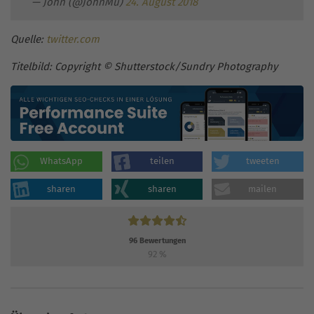
— John (@JohnMu)
24. August 2018
Quelle:
twitter.com
Titelbild: Copyright © Shutterstock/Sundry Photography
WhatsApp
teilen
tweeten
sharen
sharen
mailen
96
Bewertungen
92
%