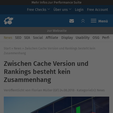
Mehr Infos zur Performance Suite
Free Checks
Über uns
Login
Free Account
Toggle navi
zur Webseite
News
SEO
SEA
Social
Affiliate
Display
Usability
OSG
Perfor
Start
»
News
»
Zwischen Cache Version und Rankings besteht kein
Zusammenhang
Zwischen Cache Version und
Rankings besteht kein
Zusammenhang
Veröffentlicht von
Florian Müller (GF)
24.08.2018
·
Kategorie(n):
News