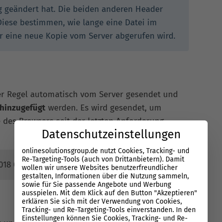
ng geändert hat. Die beiden anderen Header
Diese bestimmen, wie lange eine Datei im
r eine neue Kopie vom Server abgerufen wird.
der Regel automatisch vom Server gesendet und
 hinzugefügt
werden. Es wird gesendet, um
e des Browsers seit der letzten Anforderung
Datenschutzeinstellungen
onlinesolutionsgroup.de nutzt Cookies, Tracking- und
Re-Targeting-Tools (auch von Drittanbietern). Damit
018 07:28:00 GMT
wollen wir unsere Websites benutzerfreundlicher
gestalten, Informationen über die Nutzung sammeln,
sowie für Sie passende Angebote und Werbung
ausspielen. Mit dem Klick auf den Button "Akzeptieren"
erklären Sie sich mit der Verwendung von Cookies,
Tracking- und Re-Targeting-Tools einverstanden. In den
Einstellungen können Sie Cookies, Tracking- und Re-