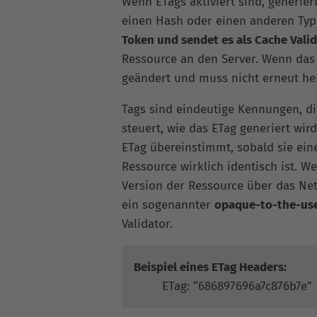
Wenn ETags aktiviert sind, generier
einen Hash oder einen anderen Typ
Token und sendet es als Cache Vali
Ressource an den Server. Wenn das T
geändert und muss nicht erneut he
Tags sind eindeutige Kennungen, di
steuert, wie das ETag generiert wir
ETag übereinstimmt, sobald sie ein
Ressource wirklich identisch ist. W
Version der Ressource über das Net
ein sogenannter
opaque-to-the-us
Validator.
Beispiel eines ETag Headers:
ETag: “686897696a7c876b7e”