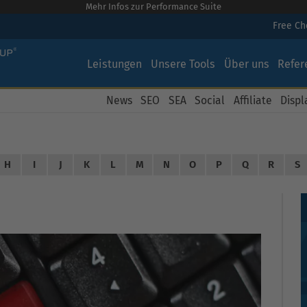
Mehr Infos zur Performance Suite
Free C
Leistungen
Unsere Tools
Über uns
Refer
News
SEO
SEA
Social
Affiliate
Displ
H
I
J
K
L
M
N
O
P
Q
R
S