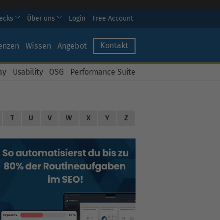
hecks
Über uns
Login
Free Account
Kontakt
enzen
Wissen
Angebot
ay
Usability
OSG
Performance Suite
T
U
V
W
X
Y
Z