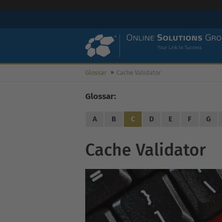
Glossar
Cache Validator
Glossar:
A
B
C
D
E
F
G
Cache Validator