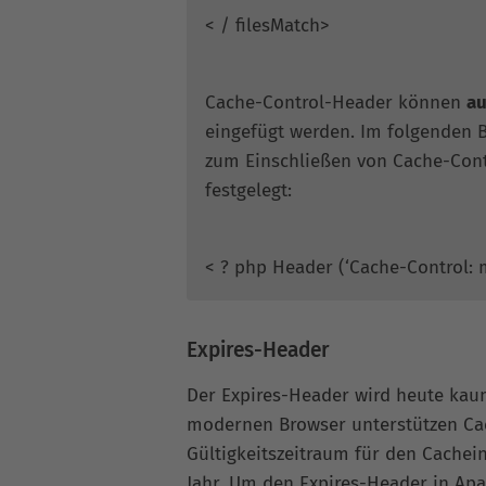
< / filesMatch>
Cache-Control-Header können
au
eingefügt werden. Im folgenden 
zum Einschließen von Cache-Contr
festgelegt:
< ? php Header (‘Cache-Control: 
Expires-Header
Der Expires-Header wird heute kaum
modernen Browser unterstützen Cac
Gültigkeitszeitraum für den Cachei
Jahr. Um den Expires-Header in Ap