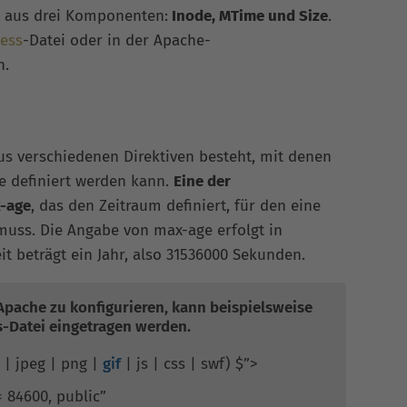
s aus drei Komponenten:
Inode, MTime und Size
.
cess
-Datei oder in der Apache-
n.
aus verschiedenen Direktiven besteht, mit denen
e definiert werden kann.
Eine der
x-age
, das den Zeitraum definiert, für den eine
muss. Die Angabe von max-age erfolgt in
t beträgt ein Jahr, also 31536000 Sekunden.
pache zu konfigurieren, kann beispielsweise
s-Datei eingetragen werden.
pg | jpeg | png |
gif
| js | css | swf) $”>
 84600, public”