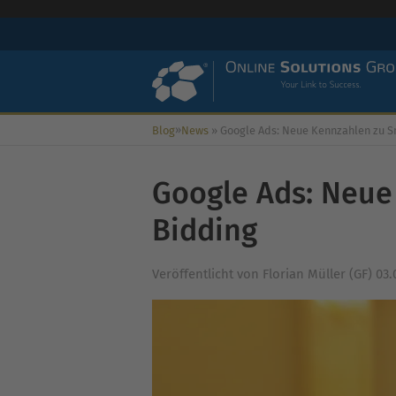
»
Blog
News
»
Google Ads: Neue Kennzahlen zu Smart B
Google Ads: Neue
Bidding
Veröffentlicht von
Florian Müller (GF)
03.