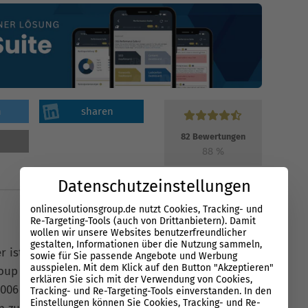
n
sharen
82
Bewertungen
88
%
Datenschutzeinstellungen
onlinesolutionsgroup.de nutzt Cookies, Tracking- und
Re-Targeting-Tools (auch von Drittanbietern). Damit
wollen wir unsere Websites benutzerfreundlicher
gestalten, Informationen über die Nutzung sammeln,
er ist Gründer und Geschäftsführer der Online
sowie für Sie passende Angebote und Werbung
ausspielen. Mit dem Klick auf den Button "Akzeptieren"
roup GmbH (OSG) sowie der Performance Suite
erklären Sie sich mit der Verwendung von Cookies,
006 ist er auf
Search
spezialisiert und berät
Tracking- und Re-Targeting-Tools einverstanden. In den
Einstellungen können Sie Cookies, Tracking- und Re-