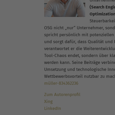
Unternehme
(Search Engi
Optimizatio
Steuerbarkei
OSG nicht „nur“ Unternehmer, sonde
spricht persönlich mit potenziellen
und sorgt dafür, dass Qualität und
verantwortet er die Weiterentwickl
Tool-Chaos endet, sondern über kla
werden kann. Seine Beiträge verbi
Umsetzung und technologische Inno
Wettbewerbsvorteil nutzbar zu ma
müller-834362236
Zum Autorenprofil
Xing
LinkedIn