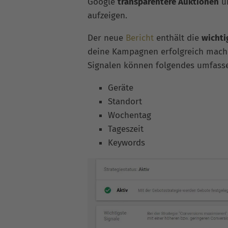
Google
transparentere Auktionen
un
aufzeigen.
Der neue
Bericht
enthält die
wichti
deine Kampagnen erfolgreich mache
Signalen können folgendes umfass
Geräte
Standort
Wochentag
Tageszeit
Keywords