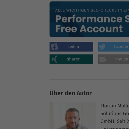
teilen
tweete
sharen
mailen
Über den Autor
Florian Müll
Solutions G
GmbH. Seit 2