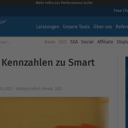
Mehr Infos zur Performance Suite
Free C
Leistungen
Unsere Tools
Über uns
Refer
News
SEO
SEA
Social
Affiliate
Displ
idding
 Kennzahlen zu Smart
03.2022
·
Kategorie(n):
News
,
SEO