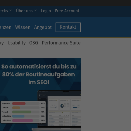
hecks
Über uns
Login
Free Account
Kontakt
enzen
Wissen
Angebot
ay
Usability
OSG
Performance Suite