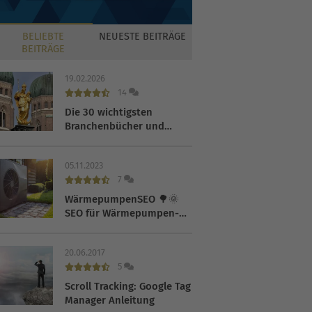
BELIEBTE
NEUESTE
BEITRÄGE
BEITRÄGE
19.02.2026
14
Die 30 wichtigsten
Branchenbücher und
Verzeichnisse 2026
05.11.2023
7
WärmepumpenSEO 🌳🌞
SEO für Wärmepumpen-
Hersteller
20.06.2017
5
Scroll Tracking: Google Tag
Manager Anleitung