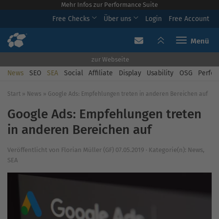
Mehr Infos zur Performance Suite
Free Checks
Über uns
Login
Free Account
Toggle navi
zur Webseite
News
SEO
SEA
Social
Affiliate
Display
Usability
OSG
Perfor
Start
»
News
»
Google Ads: Empfehlungen treten in anderen Bereichen auf
Google Ads: Empfehlungen treten
in anderen Bereichen auf
Veröffentlicht von
Florian Müller (GF)
07.05.2019
·
Kategorie(n):
News
,
SEA