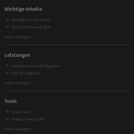
Wichtige Inhalte
SEO Agentur München
SEO Optimierung 2026
Backlink-Audit 2026
mehr anzeigen
Content Agentur
SEO Agentur Auswahl
Leistungen
Referenzen
E-Books
Internationale SEO Agentur
Magazin
B2B SEO Agentur
Webinare
Inhouse SEO Agentur
mehr anzeigen
SEO Audit
E-Commerce SEO Agentur
Tools
Enterprise SEO Agentur
Workshops
Unser Tool
Product-Feed-CMS
Website Analyse
mehr anzeigen