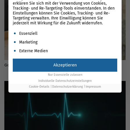
erklären Sie sich mit der Verwendung von Cookies,
Tracking- und Re-Targeting-Tools einverstanden. In den
Einstellungen können Sie Cookies, Tracking- und Re-
Targeting verwalten. Ihre Einwilligung können Sie
jederzeit mit Wirkung für die Zukunft widerrufen.
Es folgt eine Liste der Service-Gruppen, für die eine Einwil
Essenziell
Marketing
Externe Medien
Akzeptieren
Google CSS 2026: Comparison Shopping Services
Nur Essenzielle zulassen
Individuelle Datenschutzeinstellungen
Cookie-Details
Datenschutzerklärung
Impressum