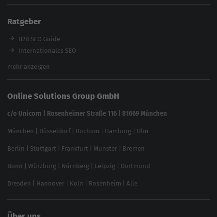
Content Tool
Enterprise SEO Tool
Ratgeber
Backlink-Check
Ladezeiten-Check
B2B SEO Guide
Brand Protection Tool
Internationales SEO
Keyword Planner
eCommerce SEO
mehr anzeigen
Website SEO Check
Die besten Keywords finden
Keyword Datenbank
SEO Garantie
Online Solutions Group GmbH
feed2content.ai
In ChatGPT gefunden werden
Linkbuilding 2025
c/o Unicorn | Rosenheimer Straße 116 | 81669 München
Content-Guide
München
|
Düsseldorf
|
Bochum
|
Hamburg
|
Ulm
Local SEO
SEO für Online Shops
Berlin
|
Stuttgart
|
Frankfurt
|
Münster
|
Bremen
Inhouse SEO Guide
Bonn
|
Würzburg
|
Nürnberg
|
Leipzig
|
Dortmund
Brand Monitoring 2025
Dresden
|
Hannover
|
Köln
|
Rosenheim
|
Alle
Über uns