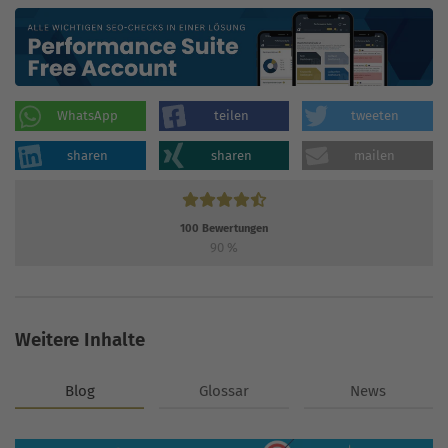
WhatsApp
teilen
tweeten
sharen
sharen
mailen
100
Bewertungen
90
%
Weitere Inhalte
Blog
Glossar
News