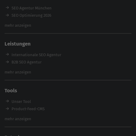
SEO Agentur München
SEO Optimierung 2026
Backlink-Audit 2026
mehr anzeigen
Content Agentur
SEO Agentur Auswahl
Leistungen
Referenzen
E-Books
Internationale SEO Agentur
Magazin
B2B SEO Agentur
Webinare
Inhouse SEO Agentur
mehr anzeigen
SEO Audit
E-Commerce SEO Agentur
Tools
Enterprise SEO Agentur
Workshops
Unser Tool
Product-Feed-CMS
Website Analyse
mehr anzeigen
Content Tool
Enterprise SEO Tool