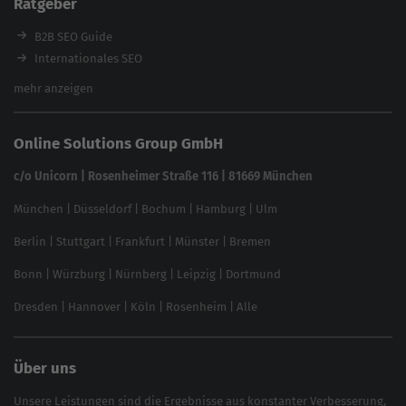
Ratgeber
Backlink-Check
Ladezeiten-Check
B2B SEO Guide
Brand Protection Tool
Internationales SEO
Keyword Planner
eCommerce SEO
mehr anzeigen
Website SEO Check
Die besten Keywords finden
Keyword Datenbank
SEO Garantie
Online Solutions Group GmbH
feed2content.ai
In ChatGPT gefunden werden
Linkbuilding 2025
c/o Unicorn | Rosenheimer Straße 116 | 81669 München
Content-Guide
München
|
Düsseldorf
|
Bochum
|
Hamburg
|
Ulm
Local SEO
SEO für Online Shops
Berlin
|
Stuttgart
|
Frankfurt
|
Münster
|
Bremen
Inhouse SEO Guide
Bonn
|
Würzburg
|
Nürnberg
|
Leipzig
|
Dortmund
Brand Monitoring 2025
Dresden
|
Hannover
|
Köln
|
Rosenheim
|
Alle
Über uns
Unsere Leistungen sind die Ergebnisse aus konstanter Verbesserung,