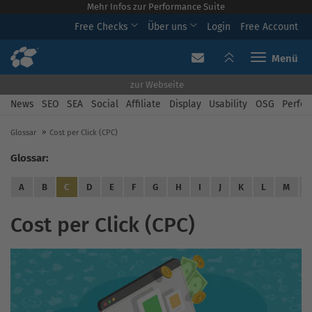
Mehr Infos zur Performance Suite
Free Checks
Über uns
Login
Free Account
Toggle navi
zur Webseite
News
SEO
SEA
Social
Affiliate
Display
Usability
OSG
Perfor
Glossar
Cost per Click (CPC)
Glossar:
A
B
C
D
E
F
G
H
I
J
K
L
M
Cost per Click (CPC)