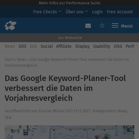
Mehr Infos zur Performance Suite
Free Checks
Über uns
Login
Free Account
Toggle navi
zur Webseite
News
SEO
SEA
Social
Affiliate
Display
Usability
OSG
Perfor
Start
»
News
»
Das Google Keyword-Planer-Tool verbessert die Daten im
Vorjahresvergleich
Das Google Keyword-Planer-Tool
verbessert die Daten im
Vorjahresvergleich
Veröffentlicht von
Florian Müller (GF)
11.11.2021
·
Kategorie(n):
News
,
SEA