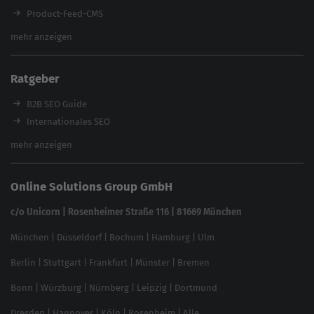
Product-Feed-CMS
Website Analyse
mehr anzeigen
Content Tool
Enterprise SEO Tool
Ratgeber
Backlink-Check
Ladezeiten-Check
B2B SEO Guide
Brand Protection Tool
Internationales SEO
Keyword Planner
eCommerce SEO
mehr anzeigen
Website SEO Check
Die besten Keywords finden
Keyword Datenbank
SEO Garantie
Online Solutions Group GmbH
feed2content.ai
In ChatGPT gefunden werden
Linkbuilding 2025
c/o Unicorn | Rosenheimer Straße 116 | 81669 München
Content-Guide
München
|
Düsseldorf
|
Bochum
|
Hamburg
|
Ulm
Local SEO
SEO für Online Shops
Berlin
|
Stuttgart
|
Frankfurt
|
Münster
|
Bremen
Inhouse SEO Guide
Bonn
|
Würzburg
|
Nürnberg
|
Leipzig
|
Dortmund
Brand Monitoring 2025
Dresden
|
Hannover
|
Köln
|
Rosenheim
|
Alle