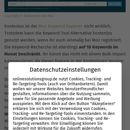
Copyright © Screenshot von Moz
Kostenlos ist der
Moz Keyword Explorer
nicht wirklich.
Trotzdem kann die Keyword Tool Alternative kostenlos
genutzt werden, wenn ihr euch einmalig bei Moz registriert.
Die Keyword-Recherche ist allerdings
auf 10 Keywords im
Monat beschränkt
. Ihr könnt das nicht mit einem Bulk-Import
kompensieren, da dieses Feature in der kostenlosen Version
nicht vorhanden ist.
Datenschutzeinstellungen
onlinesolutionsgroup.de nutzt Cookies, Tracking- und
Das bedeutet, dass diese Keyword Tool Alternative
Re-Targeting-Tools (auch von Drittanbietern). Damit
kostenlos ausschließlich nebenbei genutzt werden kann,
wollen wir unsere Websites benutzerfreundlicher
wenn die Kontingente bei den anderen Gratisprogrammen
gestalten, Informationen über die Nutzung sammeln,
sowie für Sie passende Angebote und Werbung
bereits erschöpft sind, aber dringend eine Recherche
ausspielen. Mit dem Klick auf den Button "Akzeptieren"
erfolgen muss. Das
Suchvolumen wird nicht als absoluter
erklären Sie sich mit der Verwendung von Cookies,
Tracking- und Re-Targeting-Tools einverstanden. In den
Wert
, sondern lediglich in einem Bereich angegeben.
Einstellungen können Sie Cookies, Tracking- und Re-
Metriken wie Schwierigkeit, organische CTR und Priorität
Targeting verwalten. Ihre Einwilligung können Sie
helfen allerdings dabei, den Wettbewerb um ein Keyword
jederzeit mit Wirkung für die Zukunft widerrufen.