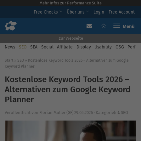
Mehr Infos zur Performance Suite
Free Checks
Über uns
Login
Free Account
Toggle navi
zur Webseite
News
SEO
SEA
Social
Affiliate
Display
Usability
OSG
Perfor
Start
»
SEO
»
Kostenlose Keyword Tools 2026 – Alternativen zum Google
Keyword Planner
Kostenlose Keyword Tools 2026 –
Alternativen zum Google Keyword
Planner
Veröffentlicht von
Florian Müller (GF)
29.05.2026
·
Kategorie(n):
SEO