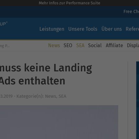
Mehr Infos zur Performance Suite
Free C
Leistungen
Unsere Tools
Über uns
Refer
News
SEO
SEA
Social
Affiliate
Displ
thalten
muss keine Landing
Ads enthalten
03.2019
·
Kategorie(n):
News
,
SEA