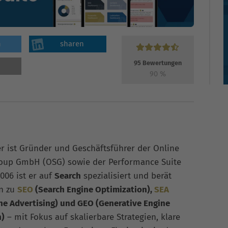
n
sharen
95
Bewertungen
90
%
er ist Gründer und Geschäftsführer der Online
roup GmbH (OSG) sowie der Performance Suite
006 ist er auf
Search
spezialisiert und berät
n zu
SEO
(Search Engine Optimization),
SEA
ne Advertising) und GEO (Generative Engine
n)
– mit Fokus auf skalierbare Strategien, klare