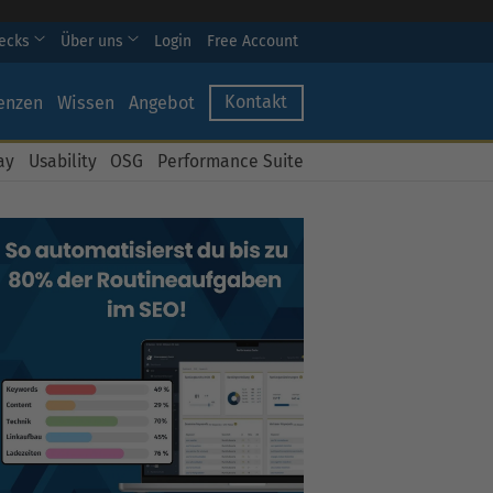
hecks
Über uns
Login
Free Account
Kontakt
enzen
Wissen
Angebot
ay
Usability
OSG
Performance Suite