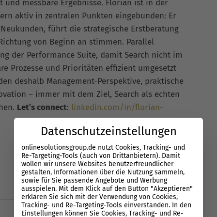
t und messbare Ergebnisse. Florian ist in der
rn aktiv in zentralen Punkten eingebunden: Er
 Neukunden, führt die strategische Erstberatung
 Richtung von Beginn an stimmen. Parallel
ung der Performance Suite, damit Search nicht im
re Prozesse und Prioritäten effizient umgesetzt
nden deshalb Management-Perspektive, praktische
vation – immer mit dem Ziel, Search als echten
chen.
Let’s connect
:
linkedin.com/in/florian-
Datenschutzeinstellungen
onlinesolutionsgroup.de nutzt Cookies, Tracking- und
Re-Targeting-Tools (auch von Drittanbietern). Damit
wollen wir unsere Websites benutzerfreundlicher
gestalten, Informationen über die Nutzung sammeln,
sowie für Sie passende Angebote und Werbung
ausspielen. Mit dem Klick auf den Button "Akzeptieren"
erklären Sie sich mit der Verwendung von Cookies,
Tracking- und Re-Targeting-Tools einverstanden. In den
Einstellungen können Sie Cookies, Tracking- und Re-