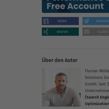
teilen
tweete
sharen
mailen
Über den Autor
Florian Müll
Solutions G
GmbH. Seit 2
Unternehme
(Search Engi
Optimizatio