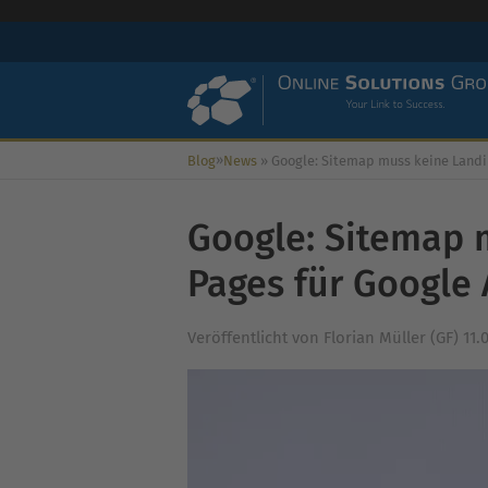
»
Blog
News
»
Google: Sitemap muss keine Landing Pages für Google Ads en
Google: Sitemap 
Pages für Google 
Veröffentlicht von
Florian Müller (GF)
11.