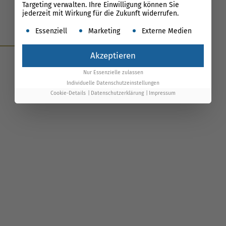
Targeting verwalten. Ihre Einwilligung können Sie
jederzeit mit Wirkung für die Zukunft widerrufen.
Es folgt eine Liste der Service-Gruppen, für die ein
Essenziell
Marketing
Externe Medien
News
Akzeptieren
Nur Essenzielle zulassen
Individuelle Datenschutzeinstellungen
Cookie-Details
Datenschutzerklärung
Impressum