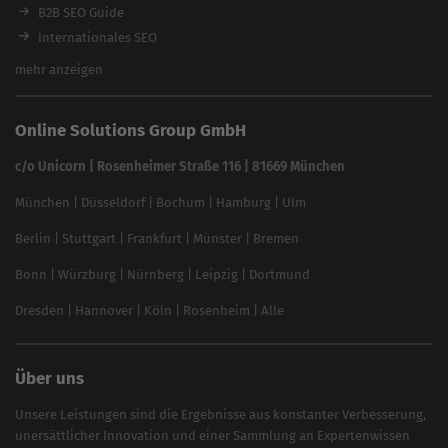
Ladezeiten-Check
B2B SEO Guide
Brand Protection Tool
Internationales SEO
Keyword Planner
eCommerce SEO
mehr anzeigen
Website SEO Check
Die besten Keywords finden
Keyword Datenbank
SEO Garantie
Online Solutions Group GmbH
feed2content.ai
In ChatGPT gefunden werden
Linkbuilding 2025
c/o Unicorn | Rosenheimer Straße 116 | 81669 München
Content-Guide
München
|
Düsseldorf
|
Bochum
|
Hamburg
|
Ulm
Local SEO
SEO für Online Shops
Berlin
|
Stuttgart
|
Frankfurt
|
Münster
|
Bremen
Inhouse SEO Guide
Bonn
|
Würzburg
|
Nürnberg
|
Leipzig
|
Dortmund
Brand Monitoring 2025
Dresden
|
Hannover
|
Köln
|
Rosenheim
|
Alle
Über uns
Unsere Leistungen sind die Ergebnisse aus konstanter Verbesserung,
unersättlicher Innovation und einer Sammlung an Expertenwissen