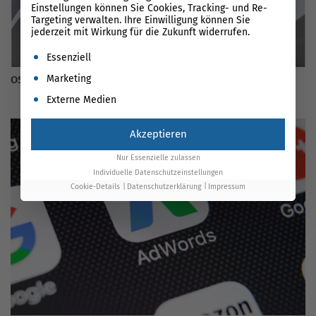
Einstellungen können Sie Cookies, Tracking- und Re-
Targeting verwalten. Ihre Einwilligung können Sie
jederzeit mit Wirkung für die Zukunft widerrufen.
Es folgt eine Liste der Service-Gruppen, für die eine Einwil
Essenziell
Marketing
OSG beim Google Product Kickoff 2017 Q1
Externe Medien
Akzeptieren
Nur Essenzielle zulassen
Individuelle Datenschutzeinstellungen
Cookie-Details
Datenschutzerklärung
Impressum