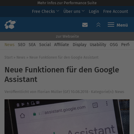
Mehr Infos zur Performance Suite
Free Checks
Über uns
Login
Free Account
Toggle navi
zur Webseite
News
SEO
SEA
Social
Affiliate
Display
Usability
OSG
Perfor
Start
»
News
»
Neue Funktionen für den Google Assistant
Neue Funktionen für den Google
Assistant
Veröffentlicht von
Florian Müller (GF)
10.08.2018
·
Kategorie(n):
News