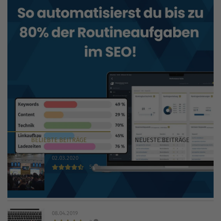
BELIEBTE
BEITRÄGE
NEUESTE
BEITRÄGE
02.03.2020
5
INTERNET WORLD EXPO 2020 findet trotz Coronavirus
statt
08.04.2019