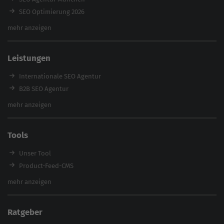
SEO Optimierung 2026
Backlink-Audit 2026
mehr anzeigen
Content Agentur
SEO Agentur Auswahl
Leistungen
Referenzen
E-Books
Internationale SEO Agentur
Magazin
B2B SEO Agentur
Webinare
Inhouse SEO Agentur
mehr anzeigen
SEO Audit
E-Commerce SEO Agentur
Tools
Enterprise SEO Agentur
Workshops
Unser Tool
Product-Feed-CMS
Website Analyse
mehr anzeigen
Content Tool
Enterprise SEO Tool
Ratgeber
Backlink-Check