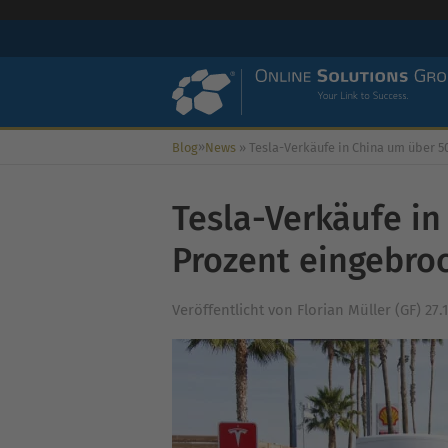
»
Blog
News
»
Tesla-Verkäufe in China um über 50 Prozent einge
Tesla-Verkäufe in
Prozent eingebro
Veröffentlicht von
Florian Müller (GF)
27.