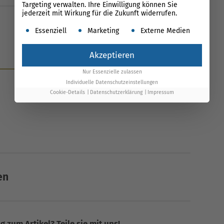
Targeting verwalten. Ihre Einwilligung können Sie
jederzeit mit Wirkung für die Zukunft widerrufen.
Es folgt eine Liste der Service-Gruppen, für die ein
Essenziell
Marketing
Externe Medien
Akzeptieren
News
Nur Essenzielle zulassen
Individuelle Datenschutzeinstellungen
Cookie-Details
Datenschutzerklärung
Impressum
en
 zum Artikel? Teile sie mit uns!