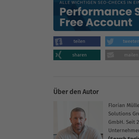
teilen
tweete
sharen
mailen
Über den Autor
Florian Müll
Solutions G
GmbH. Seit 2
Unternehme
(Search Engi