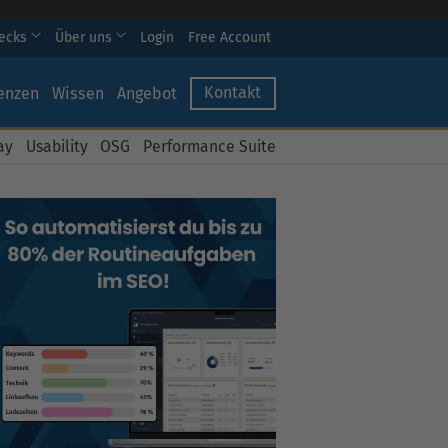
hecks
Über uns
Login
Free Account
Kontakt
enzen
Wissen
Angebot
ay
Usability
OSG
Performance Suite