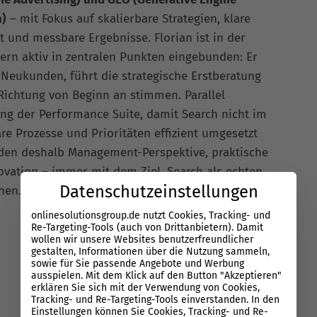
n)
– mit Fokus auf skalierbare Strategien, klare
t und messbare Ergebnisse. Florian ist in der
rn aktiv in zentralen Punkten eingebunden: Er
 Neukunden, führt die strategische Erstberatung
 Richtung von Beginn an stimmen. Parallel
ung der Performance Suite, damit Search nicht im
re Prozesse und Prioritäten effizient umgesetzt
nden deshalb Management-Perspektive, praktische
vation – immer mit dem Ziel, Search als echten
Datenschutzeinstellungen
chen.
Let’s connect
:
linkedin.com/in/florian-
onlinesolutionsgroup.de nutzt Cookies, Tracking- und
Re-Targeting-Tools (auch von Drittanbietern). Damit
wollen wir unsere Websites benutzerfreundlicher
gestalten, Informationen über die Nutzung sammeln,
sowie für Sie passende Angebote und Werbung
ausspielen. Mit dem Klick auf den Button "Akzeptieren"
erklären Sie sich mit der Verwendung von Cookies,
Tracking- und Re-Targeting-Tools einverstanden. In den
Einstellungen können Sie Cookies, Tracking- und Re-