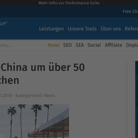
Mehr Infos zur Performance Suite
Free C
Leistungen
Unsere Tools
Über uns
Refer
News
SEO
SEA
Social
Affiliate
Displ
brochen
 China um über 50
chen
11.2018
·
Kategorie(n):
News