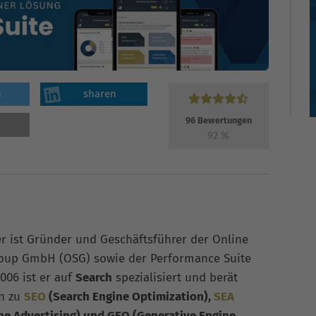
n
sharen
96
Bewertungen
92
%
er ist Gründer und Geschäftsführer der Online
roup GmbH (OSG) sowie der Performance Suite
006 ist er auf
Search
spezialisiert und berät
n zu
SEO
(Search Engine Optimization),
SEA
ne Advertising) und GEO (Generative Engine