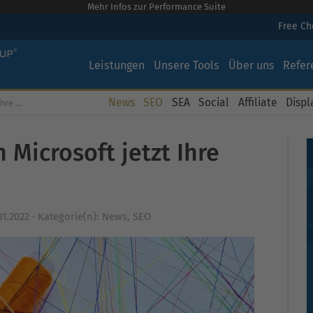
Mehr Infos zur Performance Suite
Free C
Leistungen
Unsere Tools
Über uns
Refer
News
SEO
SEA
Social
Affiliate
Displ
exiert
Microsoft jetzt Ihre
01.2022
·
Kategorie(n):
News
,
SEO