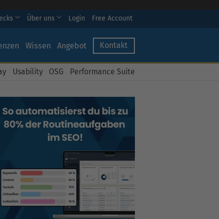
hecks
Über uns
Login
Free Account
Kontakt
enzen
Wissen
Angebot
ay
Usability
OSG
Performance Suite