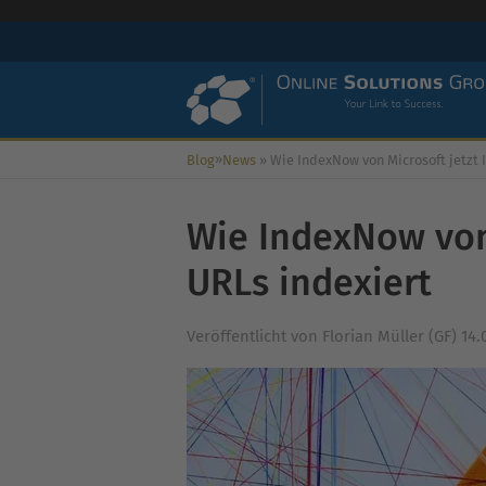
»
Blog
News
»
Wie IndexNow von Microsoft jetzt Ihre URLs ind
Wie IndexNow von 
URLs indexiert
Veröffentlicht von
Florian Müller (GF)
14.