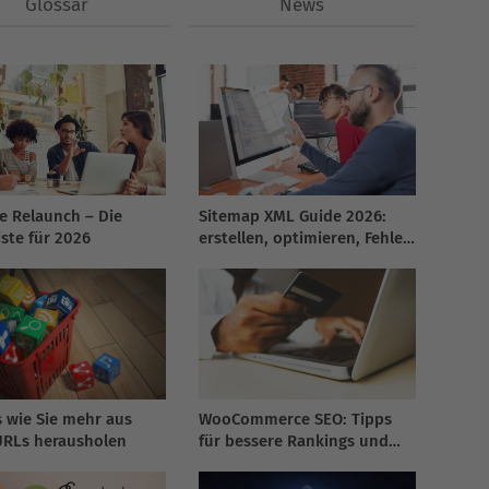
Glossar
News
e Relaunch – Die
Sitemap XML Guide 2026:
iste für 2026
erstellen, optimieren, Fehler
beheben
s wie Sie mehr aus
WooCommerce SEO: Tipps
URLs herausholen
für bessere Rankings und
steigende Umsätze im
Online-Shop