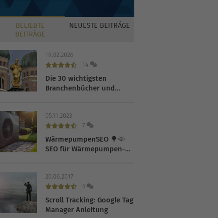
BELIEBTE
NEUESTE
BEITRÄGE
BEITRÄGE
19.02.2026
14
Die 30 wichtigsten
Branchenbücher und
Verzeichnisse 2026
05.11.2023
7
WärmepumpenSEO 🌳🌞
SEO für Wärmepumpen-
Hersteller
20.06.2017
5
Scroll Tracking: Google Tag
Manager Anleitung