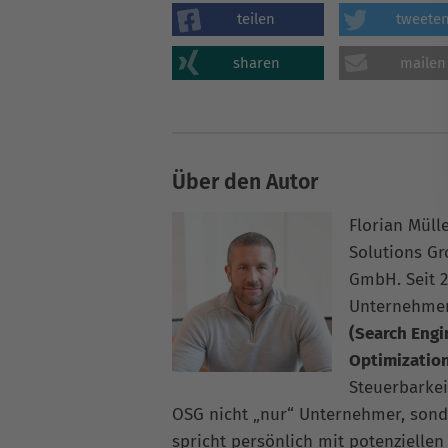
teilen
tweete
sharen
mailen
Über den Autor
Florian Müll
Solutions G
GmbH. Seit 2
Unternehme
(Search Engi
Optimizatio
Steuerbarkei
OSG nicht „nur“ Unternehmer, sonde
spricht persönlich mit potenziellen