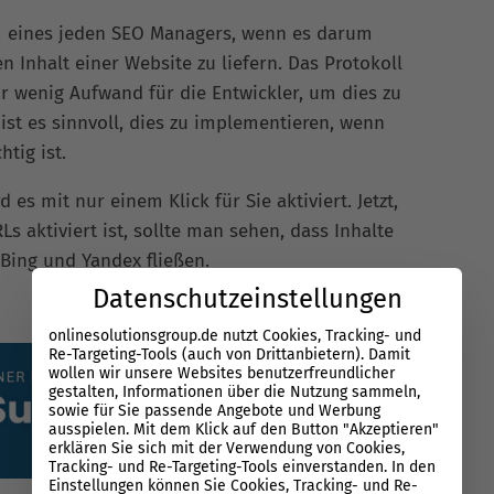
m eines jeden SEO Managers, wenn es darum
 Inhalt einer Website zu liefern. Das Protokoll
ur wenig Aufwand für die Entwickler, um dies zu
ist es sinnvoll, dies zu implementieren, wenn
tig ist.
es mit nur einem Klick für Sie aktiviert. Jetzt,
 aktiviert ist, sollte man sehen, dass Inhalte
 Bing und Yandex fließen.
Datenschutzeinstellungen
onlinesolutionsgroup.de nutzt Cookies, Tracking- und
Re-Targeting-Tools (auch von Drittanbietern). Damit
wollen wir unsere Websites benutzerfreundlicher
gestalten, Informationen über die Nutzung sammeln,
sowie für Sie passende Angebote und Werbung
ausspielen. Mit dem Klick auf den Button "Akzeptieren"
erklären Sie sich mit der Verwendung von Cookies,
Tracking- und Re-Targeting-Tools einverstanden. In den
Einstellungen können Sie Cookies, Tracking- und Re-