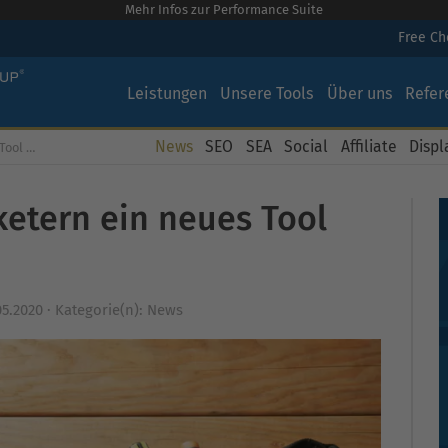
Mehr Infos zur Performance Suite
Free C
Leistungen
Unsere Tools
Über uns
Refer
News
SEO
SEA
Social
Affiliate
Displ
l vor
ketern ein neues Tool
05.2020
·
Kategorie(n):
News