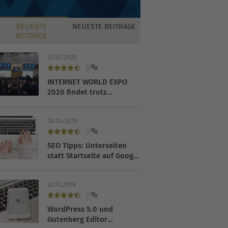
BELIEBTE
NEUESTE
BEITRÄGE
BEITRÄGE
02.03.2020
5
INTERNET WORLD EXPO
2020 findet trotz
Coronavirus statt
08.04.2019
3
SEO Tipps: Unterseiten
statt Startseite auf Google
ranken lassen
20.11.2018
2
WordPress 5.0 und
Gutenberg Editor