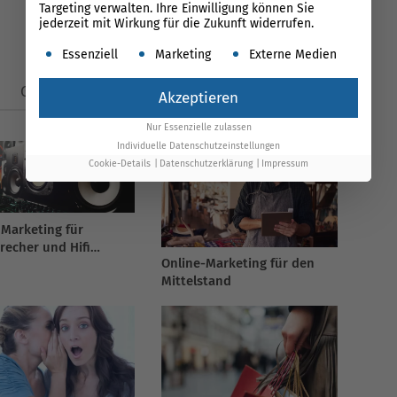
Targeting verwalten. Ihre Einwilligung können Sie
jederzeit mit Wirkung für die Zukunft widerrufen.
Es folgt eine Liste der Service-Gruppen, für die ein
Essenziell
Marketing
Externe Medien
Glossar
News
Akzeptieren
Nur Essenzielle zulassen
Individuelle Datenschutzeinstellungen
Cookie-Details
Datenschutzerklärung
Impressum
 Marketing für
recher und Hifi
Online-Marketing für den
he
Mittelstand