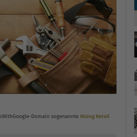
inkWithGoogle-Domain sogenannte
Rising Retail