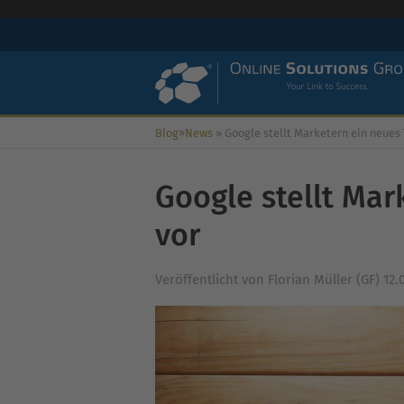
»
Blog
News
»
Google stellt Marketern ein neues Too
Google stellt Mar
vor
Veröffentlicht von
Florian Müller (GF)
12.