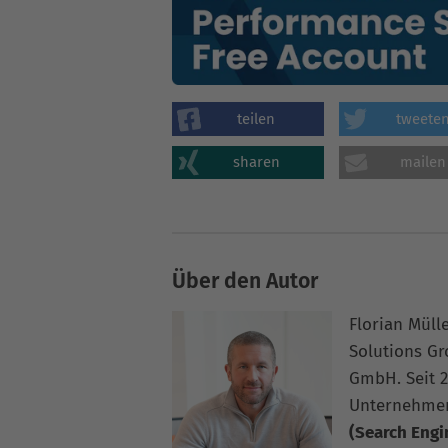
teilen
tweete
sharen
mailen
Über den Autor
Florian Müll
Solutions G
GmbH. Seit 2
Unternehme
(Search Engi