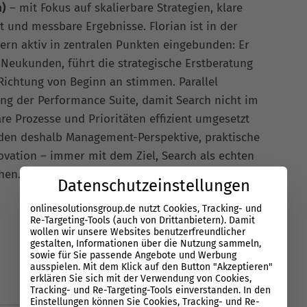
n)
– mit Fokus auf skalierbare Strategien, klare
t und messbare Ergebnisse. Florian ist in der
rn aktiv in zentralen Punkten eingebunden: Er
 Neukunden, führt die strategische Erstberatung
 Richtung von Beginn an stimmen. Parallel
ung der Performance Suite, damit Search nicht im
re Prozesse und Prioritäten effizient umgesetzt
nden deshalb Management-Perspektive, praktische
vation – immer mit dem Ziel, Search als echten
chen.
Let’s connect
:
linkedin.com/in/florian-
Datenschutzeinstellungen
onlinesolutionsgroup.de nutzt Cookies, Tracking- und
Re-Targeting-Tools (auch von Drittanbietern). Damit
wollen wir unsere Websites benutzerfreundlicher
gestalten, Informationen über die Nutzung sammeln,
sowie für Sie passende Angebote und Werbung
ausspielen. Mit dem Klick auf den Button "Akzeptieren"
erklären Sie sich mit der Verwendung von Cookies,
Tracking- und Re-Targeting-Tools einverstanden. In den
Einstellungen können Sie Cookies, Tracking- und Re-