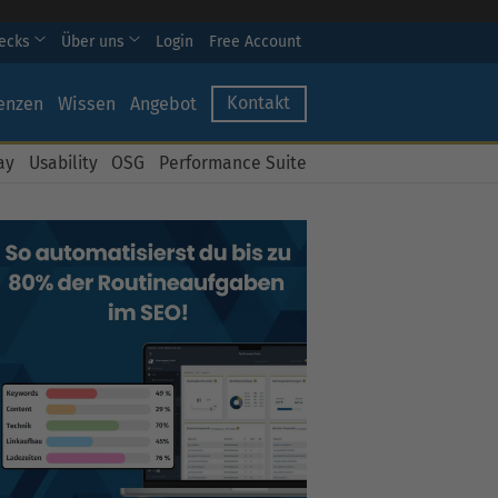
hecks
Über uns
Login
Free Account
Kontakt
enzen
Wissen
Angebot
ay
Usability
OSG
Performance Suite