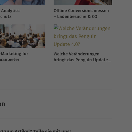
 Analytics:
Offline Conversions messen
chutz
– Ladenbesuche & CO
-Marketing für
Welche Veränderungen
ranbieter
bringt das Penguin Update
4.0?
en
 zum Artikel? Teile sie mit uns!