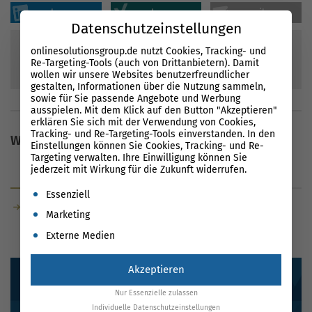
sharen
sharen
mailen
Datenschutzeinstellungen
onlinesolutionsgroup.de nutzt Cookies, Tracking- und
Re-Targeting-Tools (auch von Drittanbietern). Damit
93
Bewertungen
wollen wir unsere Websites benutzerfreundlicher
90
%
gestalten, Informationen über die Nutzung sammeln,
sowie für Sie passende Angebote und Werbung
ausspielen. Mit dem Klick auf den Button "Akzeptieren"
erklären Sie sich mit der Verwendung von Cookies,
Tracking- und Re-Targeting-Tools einverstanden. In den
Weitere Inhalte
Einstellungen können Sie Cookies, Tracking- und Re-
Targeting verwalten. Ihre Einwilligung können Sie
jederzeit mit Wirkung für die Zukunft widerrufen.
Glossar
News
Es folgt eine Liste der Service-Gruppen, für die eine Einwil
Essenziell
GOMS Analyse
Marketing
Externe Medien
Akzeptieren
Nur Essenzielle zulassen
Individuelle Datenschutzeinstellungen