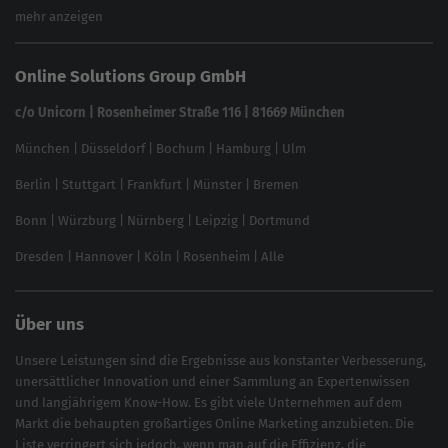
Keyword Planner
eCommerce SEO
mehr anzeigen
Website SEO Check
Die besten Keywords finden
Keyword Datenbank
SEO Garantie
Online Solutions Group GmbH
feed2content.ai
In ChatGPT gefunden werden
Linkbuilding 2025
c/o Unicorn | Rosenheimer Straße 116 | 81669 München
Content-Guide
München
|
Düsseldorf
|
Bochum
|
Hamburg
|
Ulm
Local SEO
SEO für Online Shops
Berlin
|
Stuttgart
|
Frankfurt
|
Münster
|
Bremen
Inhouse SEO Guide
Bonn
|
Würzburg
|
Nürnberg
|
Leipzig
|
Dortmund
Brand Monitoring 2025
Dresden
|
Hannover
|
Köln
|
Rosenheim
|
Alle
Über uns
Unsere Leistungen sind die Ergebnisse aus konstanter Verbesserung,
unersättlicher Innovation und einer Sammlung an Expertenwissen
und langjährigem Know-How. Es gibt viele Unternehmen auf dem
Markt die behaupten großartiges
Online Marketing
anzubieten. Die
Liste verringert sich jedoch, wenn man auf die Effizienz, die