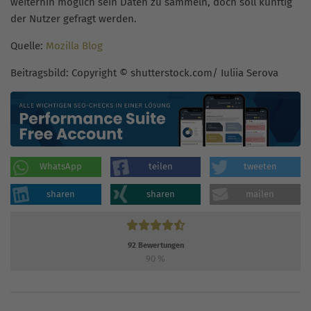
weiterhin möglich sein Daten zu sammeln, doch soll künftig
der Nutzer gefragt werden.
Quelle:
Mozilla Blog
Beitragsbild: Copyright © shutterstock.com/ Iuliia Serova
WhatsApp
teilen
tweeten
sharen
sharen
mailen
92
Bewertungen
90
%