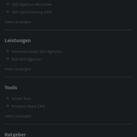
SEO Agentur München
SEO Optimierung 2026
Backlink-Audit 2026
mehr anzeigen
Content Agentur
SEO Agentur Auswahl
Leistungen
Referenzen
E-Books
Internationale SEO Agentur
Magazin
B2B SEO Agentur
Webinare
Inhouse SEO Agentur
mehr anzeigen
SEO Audit
E-Commerce SEO Agentur
Tools
Enterprise SEO Agentur
Workshops
Unser Tool
Product-Feed-CMS
Website Analyse
mehr anzeigen
Content Tool
Enterprise SEO Tool
Ratgeber
Backlink-Check