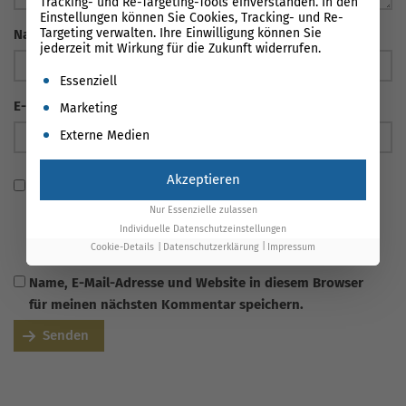
Tracking- und Re-Targeting-Tools einverstanden. In den
Einstellungen können Sie Cookies, Tracking- und Re-
Targeting verwalten. Ihre Einwilligung können Sie
Name
*
jederzeit mit Wirkung für die Zukunft widerrufen.
Es folgt eine Liste der Service-Gruppen, für die eine Einwil
Essenziell
E-Mail Adresse
*
Marketing
Externe Medien
Akzeptieren
Ich habe die
Datenschutzerklärung
gelesen und stimme
zu, dass meine Angaben verarbeitet und gespeichert
Nur Essenzielle zulassen
werden. Die Einwilligung ist über
Individuelle Datenschutzeinstellungen
Cookie-Details
Datenschutzerklärung
Impressum
info@onlinesolutionsgroup.de jederzeit widerrufbar.
Name, E-Mail-Adresse und Website in diesem Browser
für meinen nächsten Kommentar speichern.
Senden