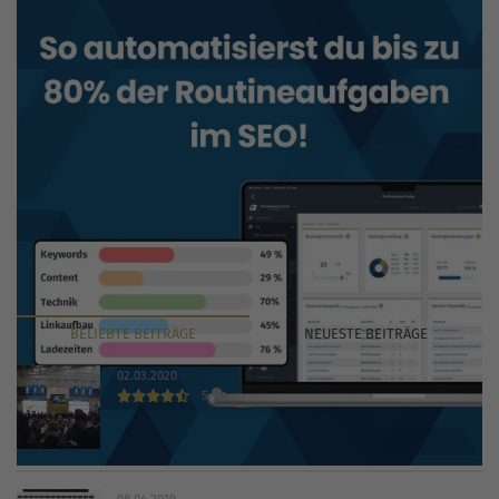
BELIEBTE
BEITRÄGE
NEUESTE
BEITRÄGE
02.03.2020
5
INTERNET WORLD EXPO 2020 findet trotz Coronavirus
statt