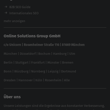
Ladezeiten-Check
B2B SEO Guide
Brand Protection Tool
Internationales SEO
Keyword Planner
eCommerce SEO
mehr anzeigen
Website SEO Check
Die besten Keywords finden
Keyword Datenbank
SEO Garantie
Online Solutions Group GmbH
feed2content.ai
In ChatGPT gefunden werden
Linkbuilding 2025
c/o Unicorn | Rosenheimer Straße 116 | 81669 München
Content-Guide
München
|
Düsseldorf
|
Bochum
|
Hamburg
|
Ulm
Local SEO
SEO für Online Shops
Berlin
|
Stuttgart
|
Frankfurt
|
Münster
|
Bremen
Inhouse SEO Guide
Bonn
|
Würzburg
|
Nürnberg
|
Leipzig
|
Dortmund
Brand Monitoring 2025
Dresden
|
Hannover
|
Köln
|
Rosenheim
|
Alle
Über uns
Unsere Leistungen sind die Ergebnisse aus konstanter Verbesserung,