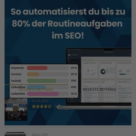
BELIEBTE
BEITRÄGE
NEUESTE
BEITRÄGE
02.03.2020
5
INTERNET WORLD EXPO 2020 findet trotz Coronavirus
statt
08.04.2019