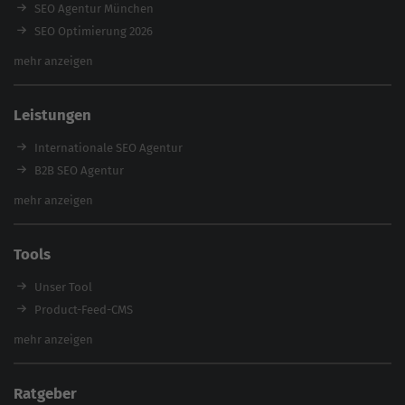
SEO Agentur München
SEO Optimierung 2026
Backlink-Audit 2026
mehr anzeigen
Content Agentur
SEO Agentur Auswahl
Leistungen
Referenzen
E-Books
Internationale SEO Agentur
Magazin
B2B SEO Agentur
Webinare
Inhouse SEO Agentur
mehr anzeigen
SEO Audit
E-Commerce SEO Agentur
Tools
Enterprise SEO Agentur
Workshops
Unser Tool
Product-Feed-CMS
Website Analyse
mehr anzeigen
Content Tool
Enterprise SEO Tool
Ratgeber
Backlink-Check