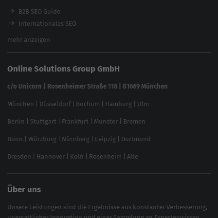
Ladezeiten-Check
B2B SEO Guide
Brand Protection Tool
Internationales SEO
Keyword Planner
eCommerce SEO
mehr anzeigen
Website SEO Check
Die besten Keywords finden
Keyword Datenbank
SEO Garantie
Online Solutions Group GmbH
feed2content.ai
In ChatGPT gefunden werden
Linkbuilding 2025
c/o Unicorn | Rosenheimer Straße 116 | 81669 München
Content-Guide
München
|
Düsseldorf
|
Bochum
|
Hamburg
|
Ulm
Local SEO
SEO für Online Shops
Berlin
|
Stuttgart
|
Frankfurt
|
Münster
|
Bremen
Inhouse SEO Guide
Bonn
|
Würzburg
|
Nürnberg
|
Leipzig
|
Dortmund
Brand Monitoring 2025
Dresden
|
Hannover
|
Köln
|
Rosenheim
|
Alle
Über uns
Unsere Leistungen sind die Ergebnisse aus konstanter Verbesserung,
unersättlicher Innovation und einer Sammlung an Expertenwissen