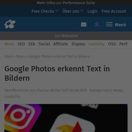
Mehr Infos zur Performance Suite
Free Checks
Über uns
Login
Free Account
Toggle navi
zur Webseite
News
SEO
SEA
Social
Affiliate
Display
Usability
OSG
Perfor
Start
»
News
»
Google Photos erkennt Text in Bildern
Google Photos erkennt Text in
Bildern
Veröffentlicht von
Florian Müller (GF)
26.08.2019
·
Kategorie(n):
News
,
Usability