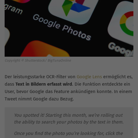
Copyright © Shutterstock/ BigTunaOnline
Der leistungsstarke OCR-Filter von
Google Lens
ermöglicht es,
dass
Text in Bildern erfasst wird
. Die Funktion entdeckte ein
User, bevor Google das Feature ankündigen konnte. In einem
Tweet nimmt Google dazu Bezug.
You spotted it! Starting this month, we’re rolling out
the ability to search your photos by the text in them.
Once you find the photo you’re looking for, click the