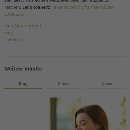
Ziel, Search als echten Wettbewerbsvorteil nutzbar zu
machen.
Let’s connect
:
linkedin.com/in/florian-müller-
834362236
Zum Autorenprofil
Xing
LinkedIn
Weitere Inhalte
Blog
Glossar
News