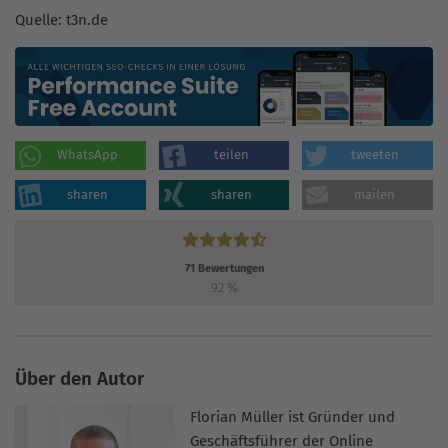
Quelle: t3n.de
WhatsApp
teilen
tweeten
sharen
sharen
mailen
71
Bewertungen
92
%
Über den Autor
Florian Müller ist Gründer und
Geschäftsführer der Online