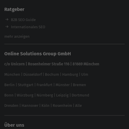
Enterprise SEO Tool
Ratgeber
Backlink-Check
Ladezeiten-Check
B2B SEO Guide
Brand Protection Tool
Internationales SEO
Keyword Planner
eCommerce SEO
mehr anzeigen
Website SEO Check
Die besten Keywords finden
Keyword Datenbank
SEO Garantie
Online Solutions Group GmbH
feed2content.ai
In ChatGPT gefunden werden
Linkbuilding 2025
c/o Unicorn | Rosenheimer Straße 116 | 81669 München
Content-Guide
München
|
Düsseldorf
|
Bochum
|
Hamburg
|
Ulm
Local SEO
SEO für Online Shops
Berlin
|
Stuttgart
|
Frankfurt
|
Münster
|
Bremen
Inhouse SEO Guide
Bonn
|
Würzburg
|
Nürnberg
|
Leipzig
|
Dortmund
Brand Monitoring 2025
Dresden
|
Hannover
|
Köln
|
Rosenheim
|
Alle
Über uns