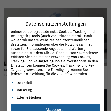
Datenschutzeinstellungen
onlinesolutionsgroup.de nutzt Cookies, Tracking- und
Re-Targeting-Tools (auch von Drittanbietern). Damit
wollen wir unsere Websites benutzerfreundlicher
gestalten, Informationen über die Nutzung sammeln,
sowie für Sie passende Angebote und Werbung
ausspielen. Mit dem Klick auf den Button "Akzeptieren"
erklären Sie sich mit der Verwendung von Cookies,
Tracking- und Re-Targeting-Tools einverstanden. In den
Einstellungen können Sie Cookies, Tracking- und Re-
Targeting verwalten. Ihre Einwilligung können Sie
Auf in den goldenen Herbst – Unser OSG Online Marketing
jederzeit mit Wirkung für die Zukunft widerrufen.
Event im September
Es folgt eine Liste der Service-Gruppen, für die eine Einwil
Essenziell
Marketing
Externe Medien
Akzeptieren