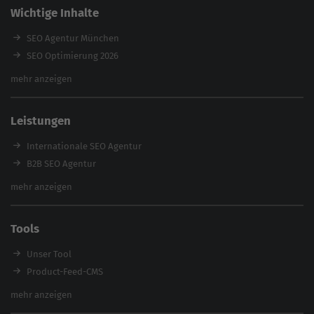
Wichtige Inhalte
SEO Agentur München
SEO Optimierung 2026
Backlink-Audit 2026
mehr anzeigen
Content Agentur
SEO Agentur Auswahl
Leistungen
Referenzen
E-Books
Internationale SEO Agentur
Magazin
B2B SEO Agentur
Webinare
Inhouse SEO Agentur
mehr anzeigen
SEO Audit
E-Commerce SEO Agentur
Tools
Enterprise SEO Agentur
Workshops
Unser Tool
Product-Feed-CMS
Website Analyse
mehr anzeigen
Content Tool