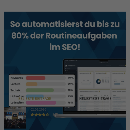
BELIEBTE
BEITRÄGE
NEUESTE
BEITRÄGE
02.03.2020
5
INTERNET WORLD EXPO 2020 findet trotz Coronavirus
statt