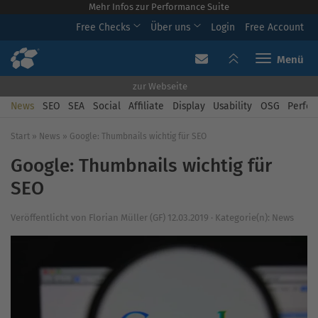
Mehr Infos zur Performance Suite
Free Checks
Über uns
Login
Free Account
Toggle navi
zur Webseite
News
SEO
SEA
Social
Affiliate
Display
Usability
OSG
Perfor
Start
»
News
»
Google: Thumbnails wichtig für SEO
Google: Thumbnails wichtig für
SEO
Veröffentlicht von
Florian Müller (GF)
12.03.2019
·
Kategorie(n):
News