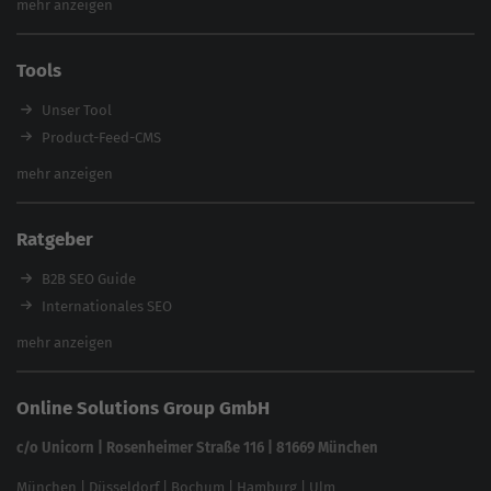
mehr anzeigen
SEO Audit
E-Commerce SEO Agentur
Tools
Enterprise SEO Agentur
Workshops
Unser Tool
Product-Feed-CMS
Website Analyse
mehr anzeigen
Content Tool
Enterprise SEO Tool
Ratgeber
Backlink-Check
Ladezeiten-Check
B2B SEO Guide
Brand Protection Tool
Internationales SEO
Keyword Planner
eCommerce SEO
mehr anzeigen
Website SEO Check
Die besten Keywords finden
Keyword Datenbank
SEO Garantie
Online Solutions Group GmbH
feed2content.ai
In ChatGPT gefunden werden
Linkbuilding 2025
c/o Unicorn | Rosenheimer Straße 116 | 81669 München
Content-Guide
München
|
Düsseldorf
|
Bochum
|
Hamburg
|
Ulm