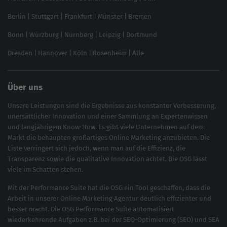
Local SEO
SEO für Online Shops
Berlin
|
Stuttgart
|
Frankfurt
|
Münster
|
Bremen
Inhouse SEO Guide
Bonn
|
Würzburg
|
Nürnberg
|
Leipzig
|
Dortmund
Brand Monitoring 2025
Dresden
|
Hannover
|
Köln
|
Rosenheim
|
Alle
Über uns
Unsere Leistungen sind die Ergebnisse aus konstanter Verbesserung,
unersättlicher Innovation und einer Sammlung an Expertenwissen
und langjährigem Know-How. Es gibt viele Unternehmen auf dem
Markt die behaupten großartiges
Online Marketing
anzubieten. Die
Liste verringert sich jedoch, wenn man auf die Effizienz, die
Transparenz sowie die qualitative Innovation achtet. Die OSG lässt
viele im Schatten stehen.
Mit der
Performance Suite
hat die OSG ein Tool geschaffen, dass die
Arbeit in unserer Online Marketing Agentur deutlich effizienter und
besser macht. Die OSG Performance Suite automatisiert
wiederkehrende Aufgaben z.B. bei der
SEO-Optimierung
(
SEO
) und
SEA