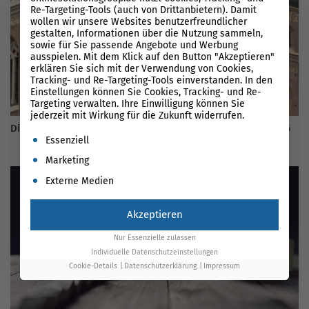
Re-Targeting-Tools (auch von Drittanbietern). Damit
wollen wir unsere Websites benutzerfreundlicher
gestalten, Informationen über die Nutzung sammeln,
sowie für Sie passende Angebote und Werbung
ausspielen. Mit dem Klick auf den Button "Akzeptieren"
erklären Sie sich mit der Verwendung von Cookies,
Tracking- und Re-Targeting-Tools einverstanden. In den
Einstellungen können Sie Cookies, Tracking- und Re-
Targeting verwalten. Ihre Einwilligung können Sie
jederzeit mit Wirkung für die Zukunft widerrufen.
Die 30 wichtigsten Branchenbücher und Verzeichnisse 2026
Es folgt eine Liste der Service-Gruppen, für die eine Einwil
Essenziell
Marketing
Externe Medien
Akzeptieren
Nur Essenzielle zulassen
Individuelle Datenschutzeinstellungen
Cookie-Details
Datenschutzerklärung
Impressum