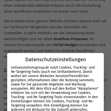
einer individuellen Website-Präsenz durch die Einstellung
eines WordPress-Entwicklers ist immer noch hoch.
Das Erstellen einer ganzen Website erfordert jedoch mehr als
nur technische Fähigkeiten wie das Schreiben von
Codezeilen. Es geht vielmehr um die Umsetzung eines
vielschichtigen und vor allem
kreativen Prozesses
. So
müssen Grundprinzipien des
UI/UX-Designs
verstanden und
angewandt werden und dabei ein sicheres WordPress-
Hosting garantiert werden.
Datenschutzeinstellungen
onlinesolutionsgroup.de nutzt Cookies, Tracking- und
2. WordPress-Entwicklung mit der OSG
Re-Targeting-Tools (auch von Drittanbietern). Damit
wollen wir unsere Websites benutzerfreundlicher
Prinzipiell bedient die Online Solutions Group alle relevanten
gestalten, Informationen über die Nutzung sammeln,
sowie für Sie passende Angebote und Werbung
Content-Management-Systeme am Markt. Neben Shopware
ausspielen. Mit dem Klick auf den Button "Akzeptieren"
und Magento sind wir auch mit Typo3 vertraut. Der Grund,
erklären Sie sich mit der Verwendung von Cookies,
Tracking- und Re-Targeting-Tools einverstanden. In den
warum wir auf WordPress setzen, ist einfach: WordPress hat
Einstellungen können Sie Cookies, Tracking- und Re-
sich weltweit als kostenloses Open-Source-CMS führend
Targeting verwalten. Ihre Einwilligung können Sie
jederzeit mit Wirkung für die Zukunft widerrufen.
durchgesetzt. Die Bedienung ist für Redakteure und Blogger