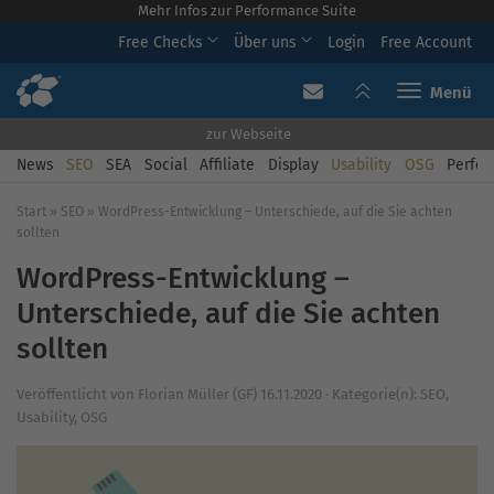
Mehr Infos zur Performance Suite
Free Checks
Über uns
Login
Free Account
Toggle navi
zur Webseite
News
SEO
SEA
Social
Affiliate
Display
Usability
OSG
Perfor
Start
»
SEO
»
WordPress-Entwicklung – Unterschiede, auf die Sie achten
sollten
WordPress-Entwicklung –
Unterschiede, auf die Sie achten
sollten
Veröffentlicht von
Florian Müller (GF)
16.11.2020
·
Kategorie(n):
SEO
,
Usability
,
OSG