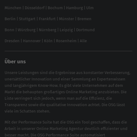
Content-Guide
München
|
Düsseldorf
|
Bochum
|
Hamburg
|
Ulm
Local SEO
SEO für Online Shops
Berlin
|
Stuttgart
|
Frankfurt
|
Münster
|
Bremen
Inhouse SEO Guide
Bonn
|
Würzburg
|
Nürnberg
|
Leipzig
|
Dortmund
Brand Monitoring 2025
Dresden
|
Hannover
|
Köln
|
Rosenheim
|
Alle
Über uns
Unsere Leistungen sind die Ergebnisse aus konstanter Verbesserung,
unersättlicher Innovation und einer Sammlung an Expertenwissen
und langjährigem Know-How. Es gibt viele Unternehmen auf dem
Markt die behaupten großartiges
Online Marketing
anzubieten. Die
Liste verringert sich jedoch, wenn man auf die Effizienz, die
Transparenz sowie die qualitative Innovation achtet. Die OSG lässt
viele im Schatten stehen.
Mit der
Performance Suite
hat die OSG ein Tool geschaffen, dass die
Arbeit in unserer Online Marketing Agentur deutlich effizienter und
besser macht. Die OSG Performance Suite automatisiert