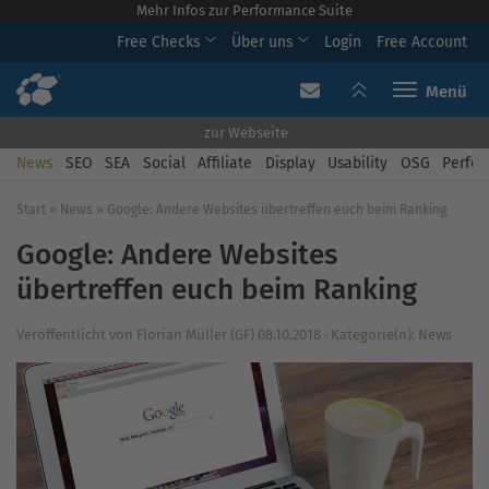
Mehr Infos zur Performance Suite
Free Checks
Über uns
Login
Free Account
Toggle navi
zur Webseite
News
SEO
SEA
Social
Affiliate
Display
Usability
OSG
Perfor
Start
»
News
»
Google: Andere Websites übertreffen euch beim Ranking
Google: Andere Websites
übertreffen euch beim Ranking
Veröffentlicht von
Florian Müller (GF)
08.10.2018
·
Kategorie(n):
News