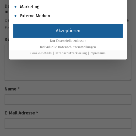
Du hast eine Frage oder eine Meinung zum Artikel? Teile sie
Marketing
mit uns!
Externe Medien
Deine E-Mail-Adresse wird nicht veröffentlicht. Erforderliche
Felder sind markiert *
Akzeptieren
Kommentar
Nur Essenzielle zulassen
Individuelle Datenschutzeinstellungen
Cookie-Details
Datenschutzerklärung
Impressum
Name
*
E-Mail Adresse
*