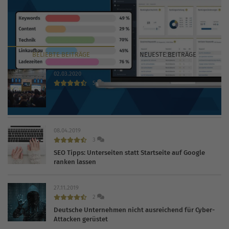
BELIEBTE
BEITRÄGE
NEUESTE
BEITRÄGE
02.03.2020
5
INTERNET WORLD EXPO 2020 findet trotz Coronavirus
statt
08.04.2019
3
SEO Tipps: Unterseiten statt Startseite auf Google
ranken lassen
27.11.2019
2
Deutsche Unternehmen nicht ausreichend für Cyber-
Attacken gerüstet