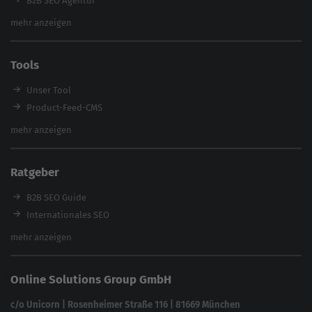
B2B SEO Agentur
Webinare
Inhouse SEO Agentur
mehr anzeigen
SEO Audit
E-Commerce SEO Agentur
Tools
Enterprise SEO Agentur
Workshops
Unser Tool
Product-Feed-CMS
Website Analyse
mehr anzeigen
Content Tool
Enterprise SEO Tool
Ratgeber
Backlink-Check
Ladezeiten-Check
B2B SEO Guide
Brand Protection Tool
Internationales SEO
Keyword Planner
eCommerce SEO
mehr anzeigen
Website SEO Check
Die besten Keywords finden
Keyword Datenbank
SEO Garantie
Online Solutions Group GmbH
feed2content.ai
In ChatGPT gefunden werden
Linkbuilding 2025
c/o Unicorn | Rosenheimer Straße 116 | 81669 München