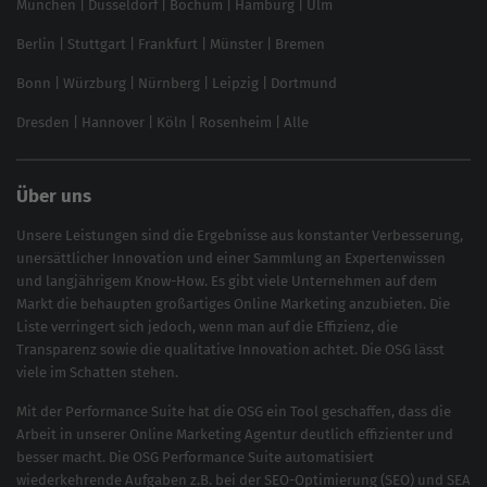
München
|
Düsseldorf
|
Bochum
|
Hamburg
|
Ulm
Local SEO
SEO für Online Shops
Berlin
|
Stuttgart
|
Frankfurt
|
Münster
|
Bremen
Inhouse SEO Guide
Bonn
|
Würzburg
|
Nürnberg
|
Leipzig
|
Dortmund
Brand Monitoring 2025
Dresden
|
Hannover
|
Köln
|
Rosenheim
|
Alle
Über uns
Unsere Leistungen sind die Ergebnisse aus konstanter Verbesserung,
unersättlicher Innovation und einer Sammlung an Expertenwissen
und langjährigem Know-How. Es gibt viele Unternehmen auf dem
Markt die behaupten großartiges
Online Marketing
anzubieten. Die
Liste verringert sich jedoch, wenn man auf die Effizienz, die
Transparenz sowie die qualitative Innovation achtet. Die OSG lässt
viele im Schatten stehen.
Mit der
Performance Suite
hat die OSG ein Tool geschaffen, dass die
Arbeit in unserer Online Marketing Agentur deutlich effizienter und
besser macht. Die OSG Performance Suite automatisiert
wiederkehrende Aufgaben z.B. bei der
SEO-Optimierung
(
SEO
) und
SEA