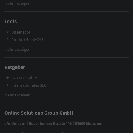
Inhouse SEO Agentur
mehr anzeigen
SEO Audit
E-Commerce SEO Agentur
Tools
Enterprise SEO Agentur
Workshops
Unser Tool
Product-Feed-CMS
Website Analyse
mehr anzeigen
Content Tool
Enterprise SEO Tool
Ratgeber
Backlink-Check
Ladezeiten-Check
B2B SEO Guide
Brand Protection Tool
Internationales SEO
Keyword Planner
eCommerce SEO
mehr anzeigen
Website SEO Check
Die besten Keywords finden
Keyword Datenbank
SEO Garantie
Online Solutions Group GmbH
feed2content.ai
In ChatGPT gefunden werden
Linkbuilding 2025
c/o Unicorn | Rosenheimer Straße 116 | 81669 München
Content-Guide