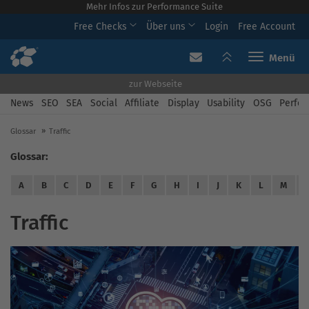
Mehr Infos zur Performance Suite
Free Checks
Über uns
Login
Free Account
Toggle navi
zur Webseite
News
SEO
SEA
Social
Affiliate
Display
Usability
OSG
Perfor
Glossar
Traffic
Glossar:
A
B
C
D
E
F
G
H
I
J
K
L
M
Traffic