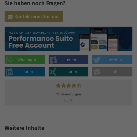
Sie haben noch Fragen?
Kontaktieren Sie uns
WhatsApp
teilen
tweeten
sharen
sharen
mailen
73
Bewertungen
88
%
Weitere Inhalte