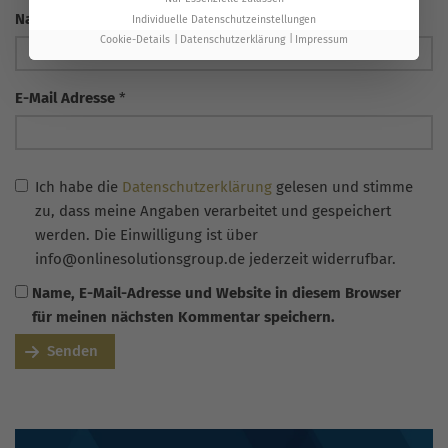
Name
*
Individuelle Datenschutzeinstellungen
Cookie-Details
Datenschutzerklärung
Impressum
E-Mail Adresse
*
Ich habe die
Datenschutzerklärung
gelesen und stimme
zu, dass meine Angaben verarbeitet und gespeichert
werden. Die Einwilligung ist über
info@onlinesolutionsgroup.de jederzeit widerrufbar.
Name, E-Mail-Adresse und Website in diesem Browser
für meinen nächsten Kommentar speichern.
Senden