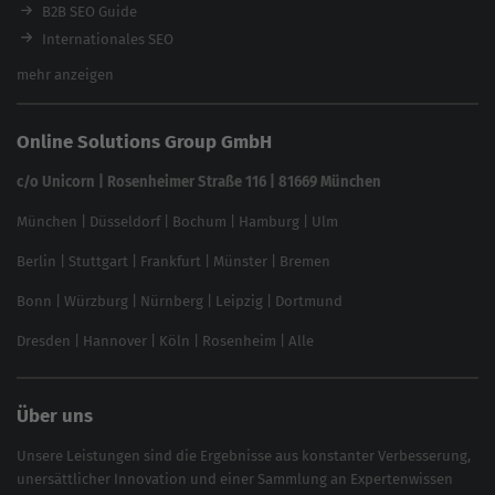
Ladezeiten-Check
B2B SEO Guide
Brand Protection Tool
Internationales SEO
Keyword Planner
eCommerce SEO
mehr anzeigen
Website SEO Check
Die besten Keywords finden
Keyword Datenbank
SEO Garantie
Online Solutions Group GmbH
feed2content.ai
In ChatGPT gefunden werden
Linkbuilding 2025
c/o Unicorn | Rosenheimer Straße 116 | 81669 München
Content-Guide
München
|
Düsseldorf
|
Bochum
|
Hamburg
|
Ulm
Local SEO
SEO für Online Shops
Berlin
|
Stuttgart
|
Frankfurt
|
Münster
|
Bremen
Inhouse SEO Guide
Bonn
|
Würzburg
|
Nürnberg
|
Leipzig
|
Dortmund
Brand Monitoring 2025
Dresden
|
Hannover
|
Köln
|
Rosenheim
|
Alle
Über uns
Unsere Leistungen sind die Ergebnisse aus konstanter Verbesserung,
unersättlicher Innovation und einer Sammlung an Expertenwissen