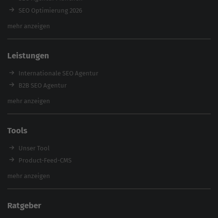
SEO Optimierung 2026
Backlink-Audit 2026
mehr anzeigen
Content Agentur
SEO Agentur Auswahl
Leistungen
Referenzen
E-Books
Internationale SEO Agentur
Magazin
B2B SEO Agentur
Webinare
Inhouse SEO Agentur
mehr anzeigen
SEO Audit
E-Commerce SEO Agentur
Tools
Enterprise SEO Agentur
Workshops
Unser Tool
Product-Feed-CMS
Website Analyse
mehr anzeigen
Content Tool
Enterprise SEO Tool
Ratgeber
Backlink-Check