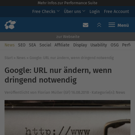
Mehr Infos zur Performance Suite
Free Checks
Über uns
Login
Free Account
Toggle navi
zur Webseite
News
SEO
SEA
Social
Affiliate
Display
Usability
OSG
Perfor
Start
»
News
»
Google: URL nur ändern, wenn dringend notwendig
Google: URL nur ändern, wenn
dringend notwendig
Veröffentlicht von
Florian Müller (GF)
16.08.2018
·
Kategorie(n):
News