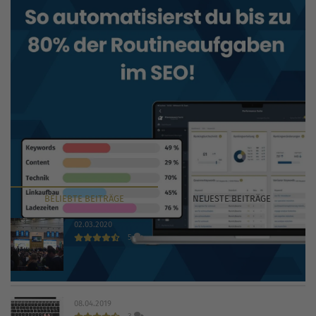
BELIEBTE
BEITRÄGE
NEUESTE
BEITRÄGE
02.03.2020
5
INTERNET WORLD EXPO 2020 findet trotz Coronavirus
statt
08.04.2019