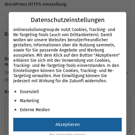
WordPress HTTPS-Umstellung
Datenschutzeinstellungen
onlinesolutionsgroup.de nutzt Cookies, Tracking- und
Keine Kommentare vorhanden
Re-Targeting-Tools (auch von Drittanbietern). Damit
wollen wir unsere Websites benutzerfreundlicher
gestalten, Informationen über die Nutzung sammeln,
sowie für Sie passende Angebote und Werbung
ausspielen. Mit dem Klick auf den Button "Akzeptieren"
Du hast eine Frage oder eine Meinung zum Artikel? Teile sie
erklären Sie sich mit der Verwendung von Cookies,
mit uns!
Tracking- und Re-Targeting-Tools einverstanden. In den
Einstellungen können Sie Cookies, Tracking- und Re-
Deine E-Mail-Adresse wird nicht veröffentlicht. Erforderliche
Targeting verwalten. Ihre Einwilligung können Sie
Felder sind markiert *
jederzeit mit Wirkung für die Zukunft widerrufen.
Es folgt eine Liste der Service-Gruppen, für die eine Einwil
Kommentar
Essenziell
Marketing
Externe Medien
Akzeptieren
Nur Essenzielle zulassen