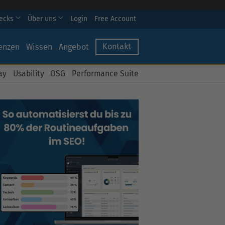
hecks
Über uns
Login
Free Account
Kontakt
enzen
Wissen
Angebot
ay
Usability
OSG
Performance Suite