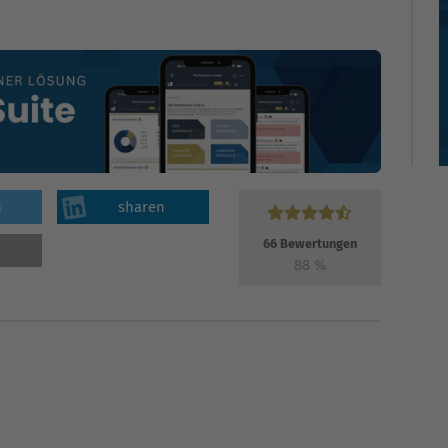
n
sharen
66
Bewertungen
88
%