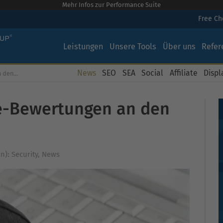
Mehr Infos zur Performance Suite
Free C
Leistungen
Unsere Tools
Über uns
Refer
News
SEO
SEA
Social
Affiliate
Displ
Kragen
e-Bewertungen an den
(n):
Security
,
News