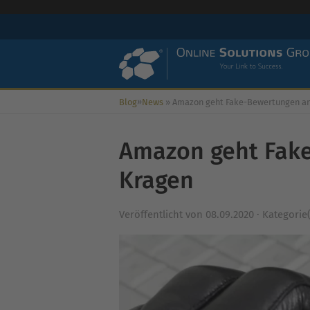
»
Blog
News
»
Amazon geht Fake-Bewertungen an den 
Amazon geht Fak
Kragen
Veröffentlicht von
08.09.2020
·
Kategorie