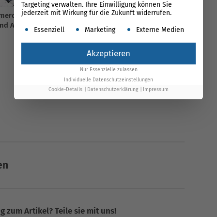
Targeting verwalten. Ihre Einwilligung können Sie
jederzeit mit Wirkung für die Zukunft widerrufen.
erce: Alternative zu
Amazon Payments vs. Paypal
und Amazon
– Der Vergleich
Es folgt eine Liste der Service-Gruppen, für die ein
Essenziell
Marketing
Externe Medien
Akzeptieren
Nur Essenzielle zulassen
Individuelle Datenschutzeinstellungen
Cookie-Details
Datenschutzerklärung
Impressum
en
 zum Artikel? Teile sie mit uns!