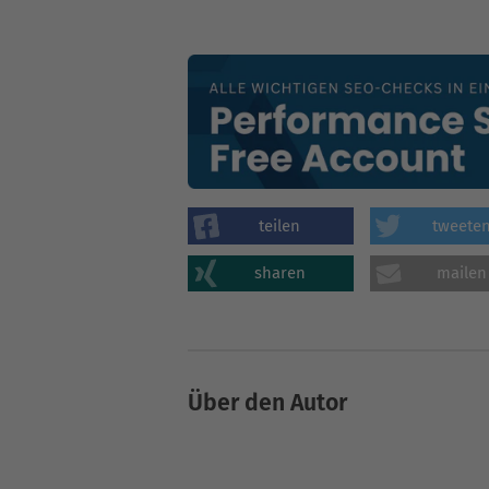
teilen
tweete
sharen
mailen
Über den Autor