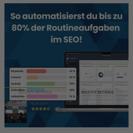
BELIEBTE
BEITRÄGE
NEUESTE
BEITRÄGE
02.03.2020
5
INTERNET WORLD EXPO 2020 findet trotz Coronavirus
statt