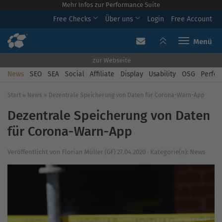
Mehr Infos zur Performance Suite
Free Checks
Über uns
Login
Free Account
Toggle navi
zur Webseite
News
SEO
SEA
Social
Affiliate
Display
Usability
OSG
Perfor
Start
»
News
»
Dezentrale Speicherung von Daten für Corona-Warn-App
Dezentrale Speicherung von Daten
für Corona-Warn-App
Veröffentlicht von
Florian Müller (GF)
27.04.2020
·
Kategorie(n):
News