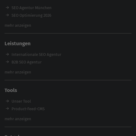
SEO Agentur München
SEO Optimierung 2026
Backlink-Audit 2026
mehr anzeigen
Content Agentur
SEO Agentur Auswahl
Leistungen
Referenzen
E-Books
Internationale SEO Agentur
Magazin
B2B SEO Agentur
Webinare
Inhouse SEO Agentur
mehr anzeigen
SEO Audit
E-Commerce SEO Agentur
Tools
Enterprise SEO Agentur
Workshops
Unser Tool
Product-Feed-CMS
Website Analyse
mehr anzeigen
Content Tool
Enterprise SEO Tool