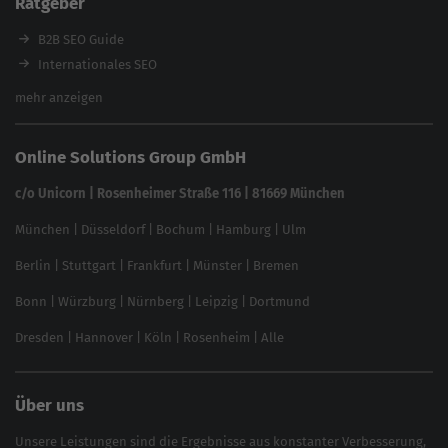
Ratgeber
Backlink-Check
Ladezeiten-Check
B2B SEO Guide
Brand Protection Tool
Internationales SEO
Keyword Planner
eCommerce SEO
mehr anzeigen
Website SEO Check
Die besten Keywords finden
Keyword Datenbank
SEO Garantie
Online Solutions Group GmbH
feed2content.ai
In ChatGPT gefunden werden
Linkbuilding 2025
c/o Unicorn | Rosenheimer Straße 116 | 81669 München
Content-Guide
München
|
Düsseldorf
|
Bochum
|
Hamburg
|
Ulm
Local SEO
SEO für Online Shops
Berlin
|
Stuttgart
|
Frankfurt
|
Münster
|
Bremen
Inhouse SEO Guide
Bonn
|
Würzburg
|
Nürnberg
|
Leipzig
|
Dortmund
Brand Monitoring 2025
Dresden
|
Hannover
|
Köln
|
Rosenheim
|
Alle
Über uns
Unsere Leistungen sind die Ergebnisse aus konstanter Verbesserung,