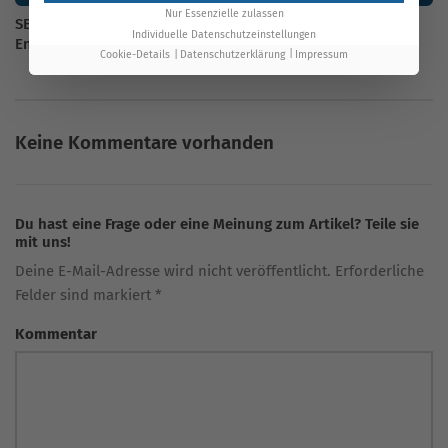
Nur Essenzielle zulassen
SEO-Berichte in 2026: Mehr Überblick, bessere
Individuelle Datenschutzeinstellungen
Entscheidungen
Cookie-Details
Datenschutzerklärung
Impressum
Keine Kommentare vorhanden
Du hast eine Frage oder eine Meinung zum Artikel? Teile sie
mit uns!
Deine E-Mail-Adresse wird nicht veröffentlicht. Erforderliche
Felder sind markiert *
Kommentar