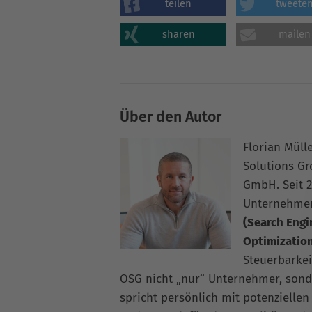
teilen
tweete
sharen
mailen
Über den Autor
Florian Müll
Solutions G
GmbH. Seit 2
Unternehme
(Search Engi
Optimizatio
Steuerbarkei
OSG nicht „nur“ Unternehmer, sonde
spricht persönlich mit potenziellen