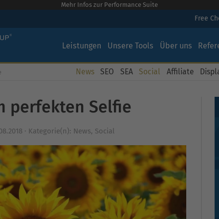
Mehr Infos zur Performance Suite
Free C
Leistungen
Unsere Tools
Über uns
Refer
News
SEO
SEA
Social
Affiliate
Displ
e
 perfekten Selfie
08.2018
·
Kategorie(n):
News
,
Social