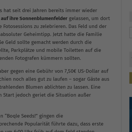
 hat seit drei Jahren bereits immer wieder
 auf ihre Sonnenblumenfelder
gelassen, um dort
e Fotosessions zu zelebrieren. Das Feld und der
absoluter Geheimtipp. Jetzt hatte die Familie
ße Geld sollte gemacht werden durch die
lte, Parkplätze und mobile Toiletten auf die
lenden Fotografen kümmern sollten.
haber gegen eine Gebühr von 7,50€ US-Dollar auf
chien noch alles gut zu laufen – sogar Gäste aus
strahlenden Blumen ablichten zu lassen. Eine
Start jedoch geriet die Situation außer
n “Boqle Seeds!” gingen die
prechende Popularität führte dazu, dass erste
 um 6:00 Uhr früh auf dem Feld standen.