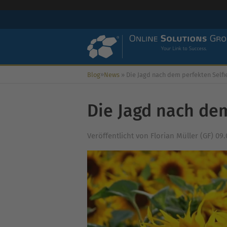
»
Blog
News
»
Die Jagd nach dem perfekten Selfi
Die Jagd nach dem
Veröffentlicht von
Florian Müller (GF)
09.