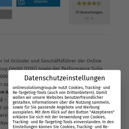
n
sharen
91
Bewertungen
90
%
er ist Gründer und Geschäftsführer der Online
roup GmbH (OSG) sowie der Performance Suite
006 ist er auf
Search
spezialisiert und berät
Datenschutzeinstellungen
n zu
SEO
(Search Engine Optimization),
SEA
onlinesolutionsgroup.de nutzt Cookies, Tracking- und
ne Advertising) und GEO (Generative Engine
Re-Targeting-Tools (auch von Drittanbietern). Damit
wollen wir unsere Websites benutzerfreundlicher
n)
– mit Fokus auf skalierbare Strategien, klare
gestalten, Informationen über die Nutzung sammeln,
t und messbare Ergebnisse. Florian ist in der
sowie für Sie passende Angebote und Werbung
ausspielen. Mit dem Klick auf den Button "Akzeptieren"
rn aktiv in zentralen Punkten eingebunden: Er
erklären Sie sich mit der Verwendung von Cookies,
Tracking- und Re-Targeting-Tools einverstanden. In den
 Neukunden, führt die strategische Erstberatung
Einstellungen können Sie Cookies, Tracking- und Re-