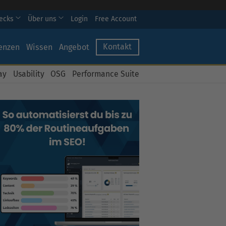
hecks
Über uns
Login
Free Account
Kontakt
enzen
Wissen
Angebot
ay
Usability
OSG
Performance Suite