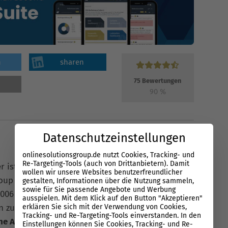
n
sharen
75
Bewertungen
90
%
Datenschutzeinstellungen
onlinesolutionsgroup.de nutzt Cookies, Tracking- und
Re-Targeting-Tools (auch von Drittanbietern). Damit
er ist Gründer und Geschäftsführer der Online
wollen wir unsere Websites benutzerfreundlicher
roup GmbH (OSG) sowie der Performance Suite
gestalten, Informationen über die Nutzung sammeln,
sowie für Sie passende Angebote und Werbung
006 ist er auf
Search
spezialisiert und berät
ausspielen. Mit dem Klick auf den Button "Akzeptieren"
erklären Sie sich mit der Verwendung von Cookies,
n zu
SEO
(Search Engine Optimization),
SEA
Tracking- und Re-Targeting-Tools einverstanden. In den
ne Advertising) und GEO (Generative Engine
Einstellungen können Sie Cookies, Tracking- und Re-