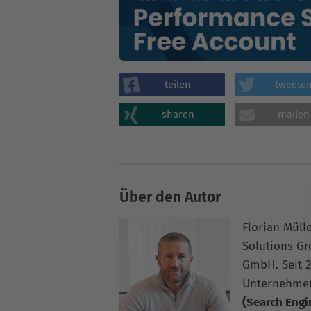
teilen
tweete
sharen
mailen
Über den Autor
Florian Müll
Solutions G
GmbH. Seit 2
Unternehme
(Search Engi