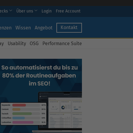
hecks
Über uns
Login
Free Account
Kontakt
enzen
Wissen
Angebot
ay
Usability
OSG
Performance Suite