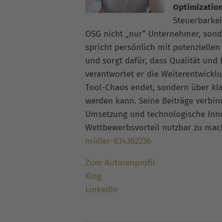
Optimizatio
Steuerbarkei
OSG nicht „nur“ Unternehmer, sonde
spricht persönlich mit potenziellen
und sorgt dafür, dass Qualität und
verantwortet er die Weiterentwickl
Tool-Chaos endet, sondern über kla
werden kann. Seine Beiträge verbi
Umsetzung und technologische Inno
Wettbewerbsvorteil nutzbar zu ma
müller-834362236
Zum Autorenprofil
Xing
LinkedIn