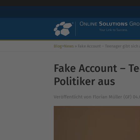
»
Blog
News
»
Fake Account – Teenager gibt sich als Politik
Fake Account – Te
Politiker aus
Veröffentlicht von
Florian Müller (GF)
04.