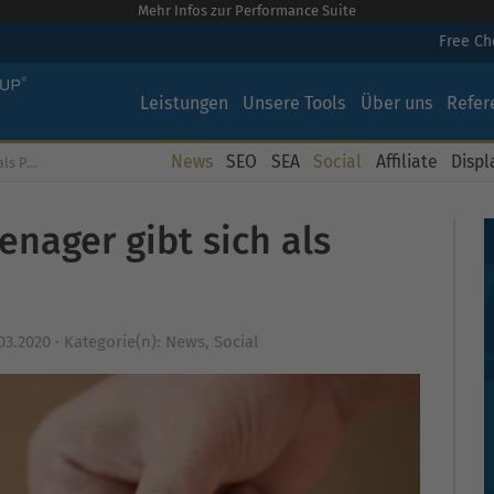
Mehr Infos zur Performance Suite
Free C
Leistungen
Unsere Tools
Über uns
Refer
News
SEO
SEA
Social
Affiliate
Displ
er aus
enager gibt sich als
03.2020
·
Kategorie(n):
News
,
Social