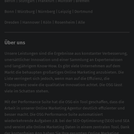
Berlin
|
Stuttgart
|
Frankfurt
|
Münster
|
Bremen
Inhouse SEO Guide
Bonn
|
Würzburg
|
Nürnberg
|
Leipzig
|
Dortmund
Brand Monitoring 2025
Dresden
|
Hannover
|
Köln
|
Rosenheim
|
Alle
Über uns
Unsere Leistungen sind die Ergebnisse aus konstanter Verbesserung,
unersättlicher Innovation und einer Sammlung an Expertenwissen
und langjährigem Know-How. Es gibt viele Unternehmen auf dem
Markt die behaupten großartiges
Online Marketing
anzubieten. Die
Liste verringert sich jedoch, wenn man auf die Effizienz, die
Transparenz sowie die qualitative Innovation achtet. Die OSG lässt
viele im Schatten stehen.
Mit der
Performance Suite
hat die OSG ein Tool geschaffen, dass die
Arbeit in unserer Online Marketing Agentur deutlich effizienter und
besser macht. Die OSG Performance Suite automatisiert
wiederkehrende Aufgaben z.B. bei der
SEO-Optimierung
(
SEO
) und
SEA
und vereint alle Online Marketing Daten in einem zentralen Tool. Dank
der kostenfreien App haben Sie Ihre gesamten Online Marketing