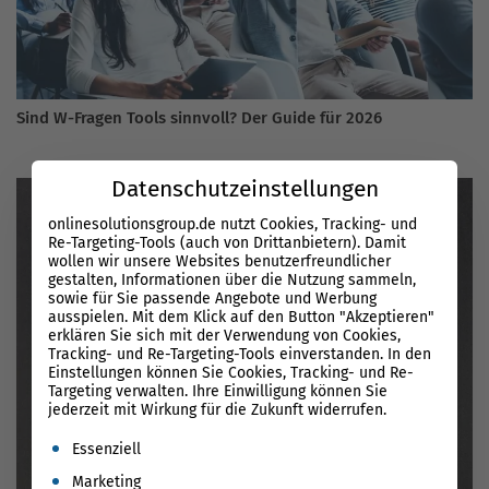
Sind W-Fragen Tools sinnvoll? Der Guide für 2026
Datenschutzeinstellungen
onlinesolutionsgroup.de nutzt Cookies, Tracking- und
Re-Targeting-Tools (auch von Drittanbietern). Damit
wollen wir unsere Websites benutzerfreundlicher
gestalten, Informationen über die Nutzung sammeln,
sowie für Sie passende Angebote und Werbung
ausspielen. Mit dem Klick auf den Button "Akzeptieren"
erklären Sie sich mit der Verwendung von Cookies,
Tracking- und Re-Targeting-Tools einverstanden. In den
Einstellungen können Sie Cookies, Tracking- und Re-
Targeting verwalten. Ihre Einwilligung können Sie
jederzeit mit Wirkung für die Zukunft widerrufen.
Es folgt eine Liste der Service-Gruppen, für die eine Einwil
Essenziell
Marketing