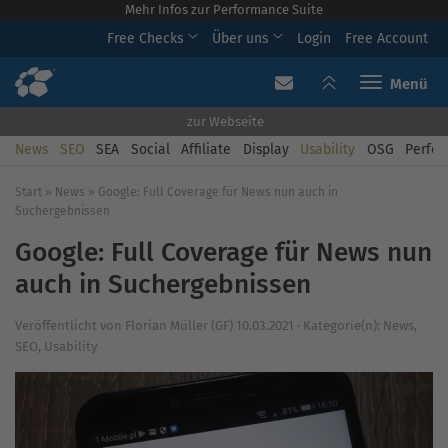
Mehr Infos zur Performance Suite
Free Checks
Über uns
Login
Free Account
Toggle navi
zur Webseite
News
SEO
SEA
Social
Affiliate
Display
Usability
OSG
Perfor
Start
»
News
»
Google: Full Coverage für News nun auch in
Suchergebnissen
Google: Full Coverage für News nun
auch in Suchergebnissen
Veröffentlicht von
Florian Müller (GF)
10.03.2021
·
Kategorie(n):
News
,
SEO
,
Usability