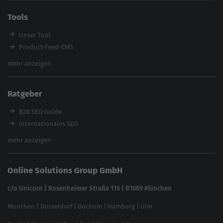
E-Commerce SEO Agentur
Tools
Enterprise SEO Agentur
Workshops
Unser Tool
Product-Feed-CMS
Website Analyse
mehr anzeigen
Content Tool
Enterprise SEO Tool
Ratgeber
Backlink-Check
Ladezeiten-Check
B2B SEO Guide
Brand Protection Tool
Internationales SEO
Keyword Planner
eCommerce SEO
mehr anzeigen
Website SEO Check
Die besten Keywords finden
Keyword Datenbank
SEO Garantie
Online Solutions Group GmbH
feed2content.ai
In ChatGPT gefunden werden
Linkbuilding 2025
c/o Unicorn | Rosenheimer Straße 116 | 81669 München
Content-Guide
München
|
Düsseldorf
|
Bochum
|
Hamburg
|
Ulm
Local SEO
SEO für Online Shops