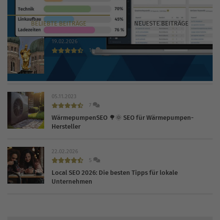
BELIEBTE
BEITRÄGE
NEUESTE
BEITRÄGE
19.02.2026
14
Die 30 wichtigsten Branchenbücher und Verzeichnisse
2026
05.11.2023
7
WärmepumpenSEO 🌳🌞 SEO für Wärmepumpen-
Hersteller
22.02.2026
5
Local SEO 2026: Die besten Tipps für lokale
Unternehmen