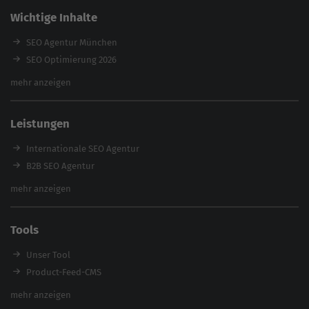
Wichtige Inhalte
SEO Agentur München
SEO Optimierung 2026
Backlink-Audit 2026
mehr anzeigen
Content Agentur
SEO Agentur Auswahl
Leistungen
Referenzen
E-Books
Internationale SEO Agentur
Magazin
B2B SEO Agentur
Webinare
Inhouse SEO Agentur
mehr anzeigen
SEO Audit
E-Commerce SEO Agentur
Tools
Enterprise SEO Agentur
Workshops
Unser Tool
Product-Feed-CMS
Website Analyse
mehr anzeigen
Content Tool