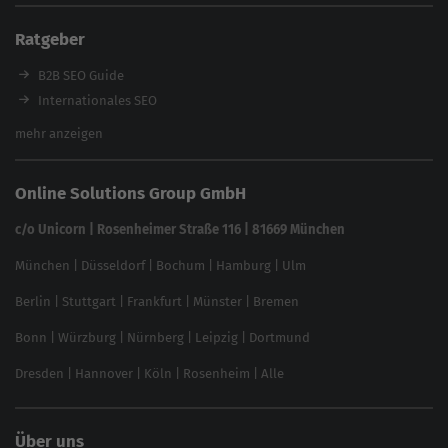
Enterprise SEO Tool
Ratgeber
Backlink-Check
Ladezeiten-Check
B2B SEO Guide
Brand Protection Tool
Internationales SEO
Keyword Planner
eCommerce SEO
mehr anzeigen
Website SEO Check
Die besten Keywords finden
Keyword Datenbank
SEO Garantie
Online Solutions Group GmbH
feed2content.ai
In ChatGPT gefunden werden
Linkbuilding 2025
c/o Unicorn | Rosenheimer Straße 116 | 81669 München
Content-Guide
München
|
Düsseldorf
|
Bochum
|
Hamburg
|
Ulm
Local SEO
SEO für Online Shops
Berlin
|
Stuttgart
|
Frankfurt
|
Münster
|
Bremen
Inhouse SEO Guide
Bonn
|
Würzburg
|
Nürnberg
|
Leipzig
|
Dortmund
Brand Monitoring 2025
Dresden
|
Hannover
|
Köln
|
Rosenheim
|
Alle
Über uns