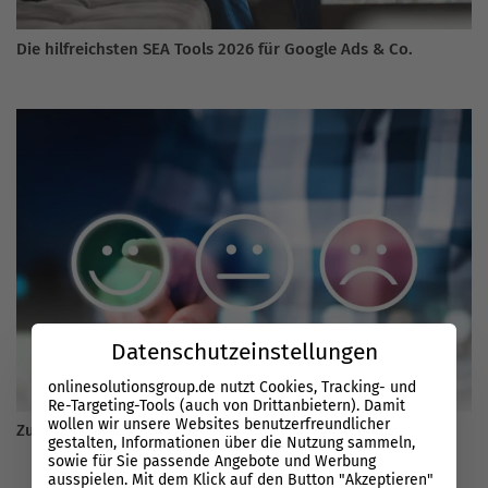
Die hilfreichsten SEA Tools 2026 für Google Ads & Co.
Datenschutzeinstellungen
onlinesolutionsgroup.de nutzt Cookies, Tracking- und
Re-Targeting-Tools (auch von Drittanbietern). Damit
wollen wir unsere Websites benutzerfreundlicher
Zufriedenheit der Nutzer als bedeutender Rankingfaktor
gestalten, Informationen über die Nutzung sammeln,
sowie für Sie passende Angebote und Werbung
ausspielen. Mit dem Klick auf den Button "Akzeptieren"