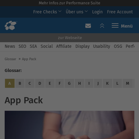
Mehr Infos zur Performance Suite
Free Checks
Über uns
Login
Free Account
Toggle navi
zur Webseite
News
SEO
SEA
Social
Affiliate
Display
Usability
OSG
Perfor
Glossar
App Pack
Glossar:
A
B
C
D
E
F
G
H
I
J
K
L
M
App Pack