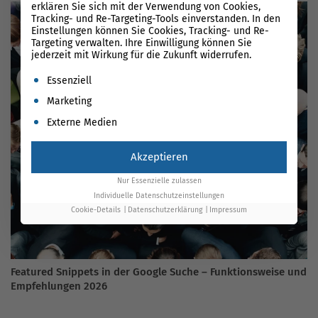
erklären Sie sich mit der Verwendung von Cookies,
Tracking- und Re-Targeting-Tools einverstanden. In den
Einstellungen können Sie Cookies, Tracking- und Re-
Targeting verwalten. Ihre Einwilligung können Sie
jederzeit mit Wirkung für die Zukunft widerrufen.
Es folgt eine Liste der Service-Gruppen, für die eine Einwil
Essenziell
Marketing
Externe Medien
Akzeptieren
Nur Essenzielle zulassen
Individuelle Datenschutzeinstellungen
Cookie-Details
Datenschutzerklärung
Impressum
Featured Snippets in der Google Suche – Funktionsweise und
Empfehlungen 2026