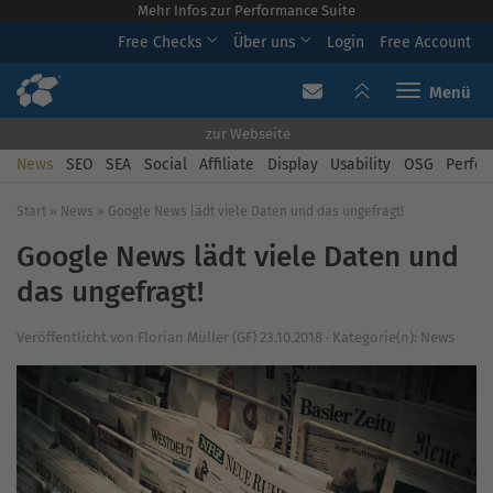
Mehr Infos zur Performance Suite
Free Checks
Über uns
Login
Free Account
Toggle navi
zur Webseite
News
SEO
SEA
Social
Affiliate
Display
Usability
OSG
Perfor
Start
»
News
»
Google News lädt viele Daten und das ungefragt!
Google News lädt viele Daten und
das ungefragt!
Veröffentlicht von
Florian Müller (GF)
23.10.2018
·
Kategorie(n):
News