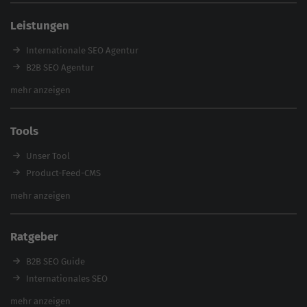
SEO Agentur Auswahl
Leistungen
Referenzen
E-Books
Internationale SEO Agentur
Magazin
B2B SEO Agentur
Webinare
Inhouse SEO Agentur
mehr anzeigen
SEO Audit
E-Commerce SEO Agentur
Tools
Enterprise SEO Agentur
Workshops
Unser Tool
Product-Feed-CMS
Website Analyse
mehr anzeigen
Content Tool
Enterprise SEO Tool
Ratgeber
Backlink-Check
Ladezeiten-Check
B2B SEO Guide
Brand Protection Tool
Internationales SEO
Keyword Planner
eCommerce SEO
mehr anzeigen