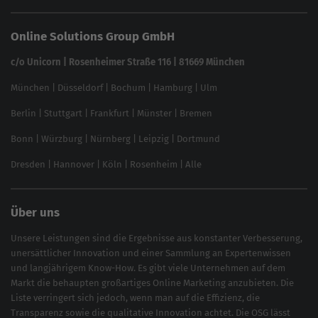
Website SEO Check
Die besten Keywords finden
Keyword Datenbank
SEO Garantie
Online Solutions Group GmbH
feed2content.ai
In ChatGPT gefunden werden
Linkbuilding 2025
c/o Unicorn | Rosenheimer Straße 116 | 81669 München
Content-Guide
München
|
Düsseldorf
|
Bochum
|
Hamburg
|
Ulm
Local SEO
SEO für Online Shops
Berlin
|
Stuttgart
|
Frankfurt
|
Münster
|
Bremen
Inhouse SEO Guide
Bonn
|
Würzburg
|
Nürnberg
|
Leipzig
|
Dortmund
Brand Monitoring 2025
Dresden
|
Hannover
|
Köln
|
Rosenheim
|
Alle
Über uns
Unsere Leistungen sind die Ergebnisse aus konstanter Verbesserung,
unersättlicher Innovation und einer Sammlung an Expertenwissen
und langjährigem Know-How. Es gibt viele Unternehmen auf dem
Markt die behaupten großartiges
Online Marketing
anzubieten. Die
Liste verringert sich jedoch, wenn man auf die Effizienz, die
Transparenz sowie die qualitative Innovation achtet. Die OSG lässt