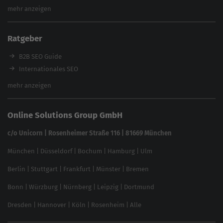
Website Analyse
mehr anzeigen
Content Tool
Enterprise SEO Tool
Ratgeber
Backlink-Check
Ladezeiten-Check
B2B SEO Guide
Brand Protection Tool
Internationales SEO
Keyword Planner
eCommerce SEO
mehr anzeigen
Website SEO Check
Die besten Keywords finden
Keyword Datenbank
SEO Garantie
Online Solutions Group GmbH
feed2content.ai
In ChatGPT gefunden werden
Linkbuilding 2025
c/o Unicorn | Rosenheimer Straße 116 | 81669 München
Content-Guide
München
|
Düsseldorf
|
Bochum
|
Hamburg
|
Ulm
Local SEO
SEO für Online Shops
Berlin
|
Stuttgart
|
Frankfurt
|
Münster
|
Bremen
Inhouse SEO Guide
Bonn
|
Würzburg
|
Nürnberg
|
Leipzig
|
Dortmund
Brand Monitoring 2025
Dresden
|
Hannover
|
Köln
|
Rosenheim
|
Alle