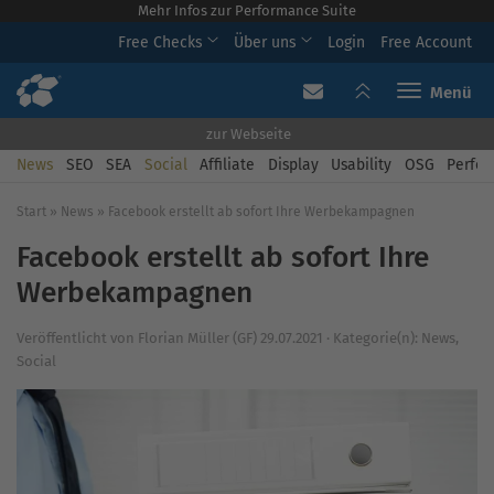
Mehr Infos zur Performance Suite
Free Checks
Über uns
Login
Free Account
Toggle navi
zur Webseite
News
SEO
SEA
Social
Affiliate
Display
Usability
OSG
Perfor
Start
»
News
»
Facebook erstellt ab sofort Ihre Werbekampagnen
Facebook erstellt ab sofort Ihre
Werbekampagnen
Veröffentlicht von
Florian Müller (GF)
29.07.2021
·
Kategorie(n):
News
,
Social