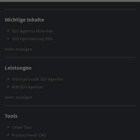
Wichtige Inhalte
SEO Agentur München
SEO Optimierung 2026
Backlink-Audit 2026
mehr anzeigen
Content Agentur
SEO Agentur Auswahl
Leistungen
Referenzen
E-Books
Internationale SEO Agentur
Magazin
B2B SEO Agentur
Webinare
Inhouse SEO Agentur
mehr anzeigen
SEO Audit
E-Commerce SEO Agentur
Tools
Enterprise SEO Agentur
Workshops
Unser Tool
Product-Feed-CMS