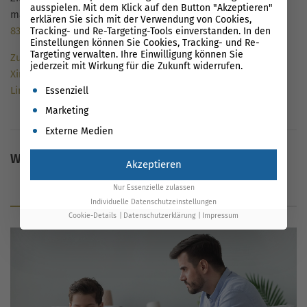
ausspielen. Mit dem Klick auf den Button "Akzeptieren"
machen.
Let’s connect
:
linkedin.com/in/florian-müller-
erklären Sie sich mit der Verwendung von Cookies,
834362236
Tracking- und Re-Targeting-Tools einverstanden. In den
Einstellungen können Sie Cookies, Tracking- und Re-
Targeting verwalten. Ihre Einwilligung können Sie
Zum Autorenprofil
jederzeit mit Wirkung für die Zukunft widerrufen.
Xing
Es folgt eine Liste der Service-Gruppen, für die eine Einwil
LinkedIn
Essenziell
Marketing
Externe Medien
Weitere Inhalte
Akzeptieren
Nur Essenzielle zulassen
Blog
Glossar
News
Individuelle Datenschutzeinstellungen
Cookie-Details
Datenschutzerklärung
Impressum