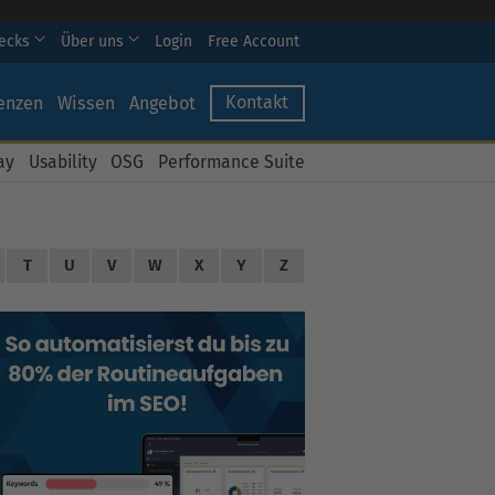
hecks
Über uns
Login
Free Account
Kontakt
enzen
Wissen
Angebot
ay
Usability
OSG
Performance Suite
T
U
V
W
X
Y
Z