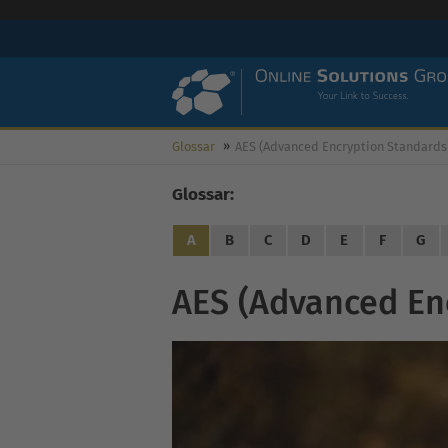
Glossar
AES (Advanced Encryption Standards
Glossar:
A
B
C
D
E
F
G
AES (Advanced En