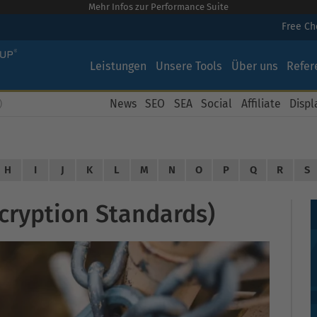
Mehr Infos zur Performance Suite
Free C
Leistungen
Unsere Tools
Über uns
Refer
News
SEO
SEA
Social
Affiliate
Displ
)
H
I
J
K
L
M
N
O
P
Q
R
S
cryption Standards)