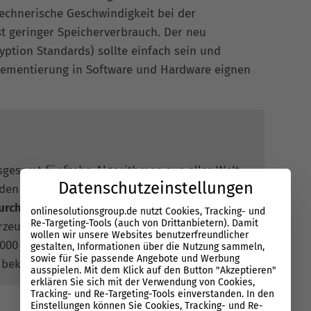
echnerische Geschwindigkeit bei der
t geringer Speicherverbrauch. Der neu
ption Standards) sollte einfach sein und
mplementierung in Software und Hardware eignen
sgesamt fünfzehn Algorithmen aus aller Welt
Datenschutzeinstellungen
 den besten fünf Kandidaten setzte sich der
urch
. Im Bereich Sicherheit waren die
onlinesolutionsgroup.de nutzt Cookies, Tracking- und
Re-Targeting-Tools (auch von Drittanbietern). Damit
rzeugte durch die Einfachheit und
wollen wir unsere Websites benutzerfreundlicher
000 wurde dieser Algorithmus als AES
gestalten, Informationen über die Nutzung sammeln,
sowie für Sie passende Angebote und Werbung
 bekannt gegeben.
ausspielen. Mit dem Klick auf den Button "Akzeptieren"
erklären Sie sich mit der Verwendung von Cookies,
Tracking- und Re-Targeting-Tools einverstanden. In den
Einstellungen können Sie Cookies, Tracking- und Re-