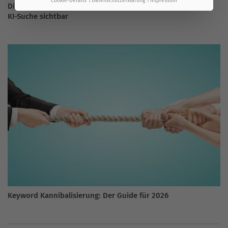
Cookie-Details
Datenschutzerklärung
Impressum
Die besten Keywords finden: So wirst du in Google und der
KI-Suche sichtbar
Keyword Kannibalisierung: Der Guide für 2026