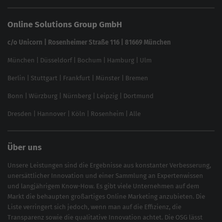
Website SEO Check
Die besten Keywords finden
Keyword Datenbank
SEO Garantie
Online Solutions Group GmbH
feed2content.ai
In ChatGPT gefunden werden
Linkbuilding 2025
c/o Unicorn | Rosenheimer Straße 116 | 81669 München
Content-Guide
München
|
Düsseldorf
|
Bochum
|
Hamburg
|
Ulm
Local SEO
SEO für Online Shops
Berlin
|
Stuttgart
|
Frankfurt
|
Münster
|
Bremen
Inhouse SEO Guide
Bonn
|
Würzburg
|
Nürnberg
|
Leipzig
|
Dortmund
Brand Monitoring 2025
Dresden
|
Hannover
|
Köln
|
Rosenheim
|
Alle
Über uns
Unsere Leistungen sind die Ergebnisse aus konstanter Verbesserung,
unersättlicher Innovation und einer Sammlung an Expertenwissen
und langjährigem Know-How. Es gibt viele Unternehmen auf dem
Markt die behaupten großartiges
Online Marketing
anzubieten. Die
Liste verringert sich jedoch, wenn man auf die Effizienz, die
Transparenz sowie die qualitative Innovation achtet. Die OSG lässt