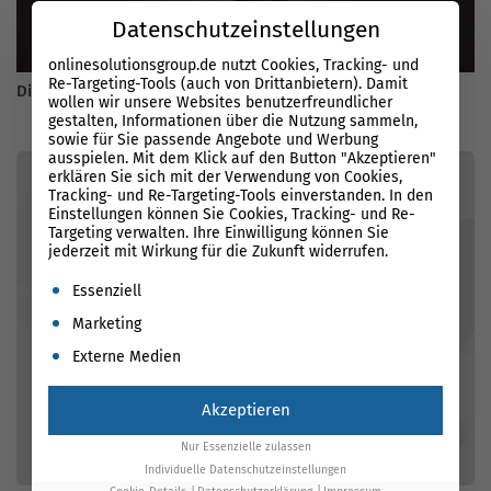
Datenschutzeinstellungen
onlinesolutionsgroup.de nutzt Cookies, Tracking- und
Re-Targeting-Tools (auch von Drittanbietern). Damit
Die Entwicklung des Google Ads Editors
wollen wir unsere Websites benutzerfreundlicher
gestalten, Informationen über die Nutzung sammeln,
sowie für Sie passende Angebote und Werbung
ausspielen. Mit dem Klick auf den Button "Akzeptieren"
erklären Sie sich mit der Verwendung von Cookies,
Tracking- und Re-Targeting-Tools einverstanden. In den
Einstellungen können Sie Cookies, Tracking- und Re-
Targeting verwalten. Ihre Einwilligung können Sie
jederzeit mit Wirkung für die Zukunft widerrufen.
Es folgt eine Liste der Service-Gruppen, für die eine Einwil
Essenziell
Marketing
Externe Medien
Akzeptieren
Nur Essenzielle zulassen
Individuelle Datenschutzeinstellungen