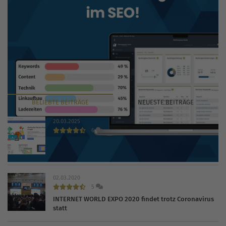
BELIEBTE
BEITRÄGE
NEUESTE
BEITRÄGE
20.03.2025
6
Das kostet Sie Google Shopping 2026 in der Praxis
02.03.2020
5
INTERNET WORLD EXPO 2020 findet trotz Coronavirus
statt