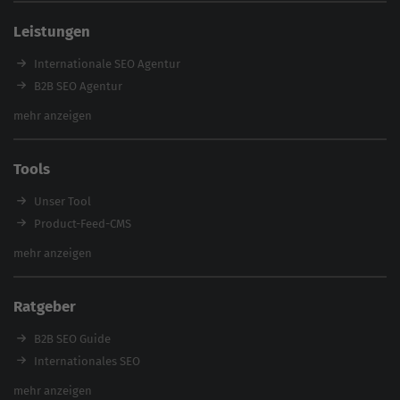
SEO Agentur Auswahl
Leistungen
Referenzen
E-Books
Internationale SEO Agentur
Magazin
B2B SEO Agentur
Webinare
Inhouse SEO Agentur
mehr anzeigen
SEO Audit
E-Commerce SEO Agentur
Tools
Enterprise SEO Agentur
Workshops
Unser Tool
Product-Feed-CMS
Website Analyse
mehr anzeigen
Content Tool
Enterprise SEO Tool
Ratgeber
Backlink-Check
Ladezeiten-Check
B2B SEO Guide
Brand Protection Tool
Internationales SEO
Keyword Planner
eCommerce SEO
mehr anzeigen