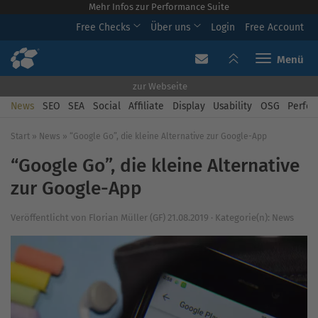
Mehr Infos zur Performance Suite
Free Checks
Über uns
Login
Free Account
Toggle navi
zur Webseite
News
SEO
SEA
Social
Affiliate
Display
Usability
OSG
Perfor
Start
»
News
»
“Google Go”, die kleine Alternative zur Google-App
“Google Go”, die kleine Alternative
zur Google-App
Veröffentlicht von
Florian Müller (GF)
21.08.2019
·
Kategorie(n):
News