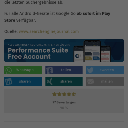
die letzten Suchergebnisse ab.
Für alle Android-Geräte ist Google Go
ab sofort im Play
Store
verfügbar.
Quelle:
www.searchenginejournal.com
WhatsApp
teilen
tweeten
sharen
sharen
mailen
97
Bewertungen
90
%