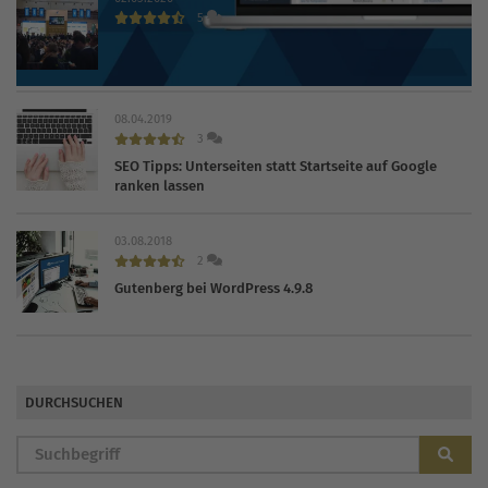
5
INTERNET WORLD EXPO 2020 findet trotz Coronavirus
statt
08.04.2019
3
SEO Tipps: Unterseiten statt Startseite auf Google
ranken lassen
03.08.2018
2
Gutenberg bei WordPress 4.9.8
DURCHSUCHEN