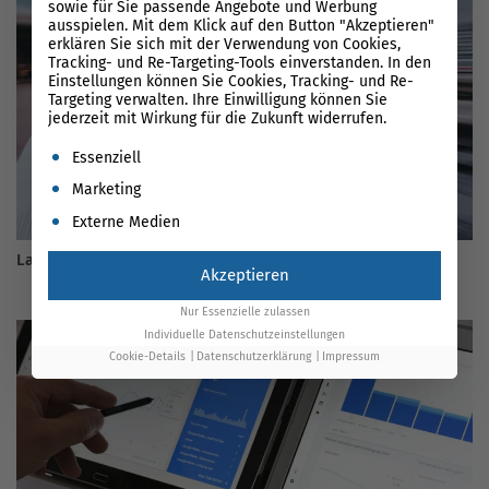
sowie für Sie passende Angebote und Werbung
ausspielen. Mit dem Klick auf den Button "Akzeptieren"
erklären Sie sich mit der Verwendung von Cookies,
Tracking- und Re-Targeting-Tools einverstanden. In den
Einstellungen können Sie Cookies, Tracking- und Re-
Targeting verwalten. Ihre Einwilligung können Sie
jederzeit mit Wirkung für die Zukunft widerrufen.
Es folgt eine Liste der Service-Gruppen, für die eine Einwil
Essenziell
Marketing
Externe Medien
Ladezeiten richtig optimieren 2026
Akzeptieren
Nur Essenzielle zulassen
Individuelle Datenschutzeinstellungen
Cookie-Details
Datenschutzerklärung
Impressum