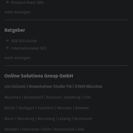
Product-Feed-CMS
Website Analyse
mehr anzeigen
Content Tool
Enterprise SEO Tool
Ratgeber
Backlink-Check
Ladezeiten-Check
B2B SEO Guide
Brand Protection Tool
Internationales SEO
Keyword Planner
eCommerce SEO
mehr anzeigen
Website SEO Check
Die besten Keywords finden
Keyword Datenbank
SEO Garantie
Online Solutions Group GmbH
feed2content.ai
In ChatGPT gefunden werden
Linkbuilding 2025
c/o Unicorn | Rosenheimer Straße 116 | 81669 München
Content-Guide
München
|
Düsseldorf
|
Bochum
|
Hamburg
|
Ulm
Local SEO
SEO für Online Shops
Berlin
|
Stuttgart
|
Frankfurt
|
Münster
|
Bremen
Inhouse SEO Guide
Bonn
|
Würzburg
|
Nürnberg
|
Leipzig
|
Dortmund
Brand Monitoring 2025
Dresden
|
Hannover
|
Köln
|
Rosenheim
|
Alle