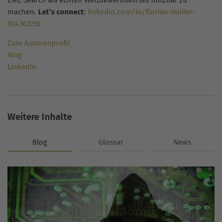
Ziel, Search als echten Wettbewerbsvorteil nutzbar zu
machen.
Let’s connect
:
linkedin.com/in/florian-müller-
834362236
Zum Autorenprofil
Xing
LinkedIn
Weitere Inhalte
Blog
Glossar
News