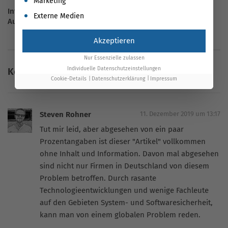
Marketing
Internet World 2018: So steht’s um die Ladezeiten der
Externe Medien
Aussteller
Akzeptieren
Nur Essenzielle zulassen
Individuelle Datenschutzeinstellungen
Kommentare
Cookie-Details
Datenschutzerklärung
Impressum
Steven Rohner
11. Dezember 2019 um 13:17
Tut mir leid, aber abgesehen von ein paar
Prozentangaben ist dieser "Artikel" vollkommen
ohne Inhalt und Information. Davon mal abgesehen
sind nicht nur Firmen in Deutschland von diesem
Problem betroffen. Durch rasante
Technologieentwicklungen und wenige Fachleute
auf den Gebieten System- und Softwaresicherheit,
kann man von einem globalen Problem reden.