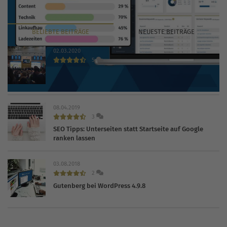
BELIEBTE
BEITRÄGE
NEUESTE
BEITRÄGE
02.03.2020
5
INTERNET WORLD EXPO 2020 findet trotz Coronavirus
statt
08.04.2019
3
SEO Tipps: Unterseiten statt Startseite auf Google
ranken lassen
03.08.2018
2
Gutenberg bei WordPress 4.9.8