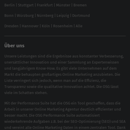
SEO für Online Shops
Berlin
|
Stuttgart
|
Frankfurt
|
Münster
|
Bremen
Inhouse SEO Guide
Bonn
|
Würzburg
|
Nürnberg
|
Leipzig
|
Dortmund
Brand Monitoring 2025
Dresden
|
Hannover
|
Köln
|
Rosenheim
|
Alle
Über uns
Unsere Leistungen sind die Ergebnisse aus konstanter Verbesserung,
unersättlicher Innovation und einer Sammlung an Expertenwissen
und langjährigem Know-How. Es gibt viele Unternehmen auf dem
Markt die behaupten großartiges
Online Marketing
anzubieten. Die
Liste verringert sich jedoch, wenn man auf die Effizienz, die
Transparenz sowie die qualitative Innovation achtet. Die OSG lässt
viele im Schatten stehen.
Mit der
Performance Suite
hat die OSG ein Tool geschaffen, dass die
Arbeit in unserer Online Marketing Agentur deutlich effizienter und
besser macht. Die OSG Performance Suite automatisiert
wiederkehrende Aufgaben z.B. bei der
SEO-Optimierung
(
SEO
) und
SEA
und vereint alle Online Marketing Daten in einem zentralen Tool. Dank