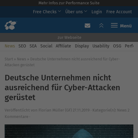
Mehr Infos zur Performance Suite
Free Checks
Über uns
Login
Free Account
Toggle navi
zur Webseite
News
SEO
SEA
Social
Affiliate
Display
Usability
OSG
Perfor
Start
»
News
»
Deutsche Unternehmen nicht ausreichend für Cyber-
Attacken gerüstet
Deutsche Unternehmen nicht
ausreichend für Cyber-Attacken
gerüstet
Veröffentlicht von
Florian Müller (GF)
27.11.2019
·
Kategorie(n):
News
2
Kommentare ·