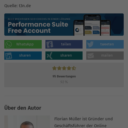
Quelle: t3n.de
WhatsApp
teilen
tweeten
sharen
sharen
mailen
95
Bewertungen
92
%
Über den Autor
Florian Müller ist Gründer und
Geschäftsführer der Online