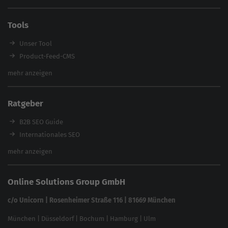
SEO Audit
E-Commerce SEO Agentur
Tools
Enterprise SEO Agentur
Workshops
Unser Tool
Product-Feed-CMS
Website Analyse
mehr anzeigen
Content Tool
Enterprise SEO Tool
Ratgeber
Backlink-Check
Ladezeiten-Check
B2B SEO Guide
Brand Protection Tool
Internationales SEO
Keyword Planner
eCommerce SEO
mehr anzeigen
Website SEO Check
Die besten Keywords finden
Keyword Datenbank
SEO Garantie
Online Solutions Group GmbH
feed2content.ai
In ChatGPT gefunden werden
Linkbuilding 2025
c/o Unicorn | Rosenheimer Straße 116 | 81669 München
Content-Guide
München
|
Düsseldorf
|
Bochum
|
Hamburg
|
Ulm
Local SEO