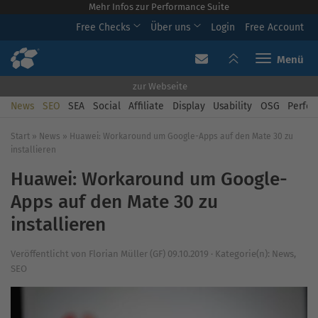
Mehr Infos zur Performance Suite
Free Checks
Über uns
Login
Free Account
Toggle navi
zur Webseite
News
SEO
SEA
Social
Affiliate
Display
Usability
OSG
Perfor
Start
»
News
»
Huawei: Workaround um Google-Apps auf den Mate 30 zu
installieren
Huawei: Workaround um Google-
Apps auf den Mate 30 zu
installieren
Veröffentlicht von
Florian Müller (GF)
09.10.2019
·
Kategorie(n):
News
,
SEO