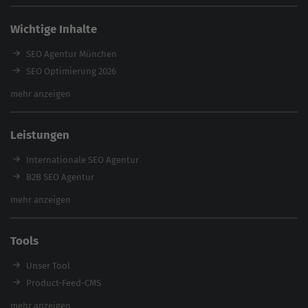
Wichtige Inhalte
SEO Agentur München
SEO Optimierung 2026
Backlink-Audit 2026
mehr anzeigen
Content Agentur
SEO Agentur Auswahl
Leistungen
Referenzen
E-Books
Internationale SEO Agentur
Magazin
B2B SEO Agentur
Webinare
Inhouse SEO Agentur
mehr anzeigen
SEO Audit
E-Commerce SEO Agentur
Tools
Enterprise SEO Agentur
Workshops
Unser Tool
Product-Feed-CMS
Website Analyse
mehr anzeigen