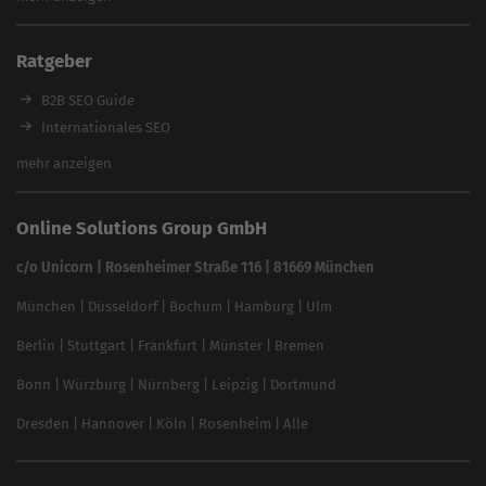
Content Tool
Enterprise SEO Tool
Ratgeber
Backlink-Check
Ladezeiten-Check
B2B SEO Guide
Brand Protection Tool
Internationales SEO
Keyword Planner
eCommerce SEO
mehr anzeigen
Website SEO Check
Die besten Keywords finden
Keyword Datenbank
SEO Garantie
Online Solutions Group GmbH
feed2content.ai
In ChatGPT gefunden werden
Linkbuilding 2025
c/o Unicorn | Rosenheimer Straße 116 | 81669 München
Content-Guide
München
|
Düsseldorf
|
Bochum
|
Hamburg
|
Ulm
Local SEO
SEO für Online Shops
Berlin
|
Stuttgart
|
Frankfurt
|
Münster
|
Bremen
Inhouse SEO Guide
Bonn
|
Würzburg
|
Nürnberg
|
Leipzig
|
Dortmund
Brand Monitoring 2025
Dresden
|
Hannover
|
Köln
|
Rosenheim
|
Alle