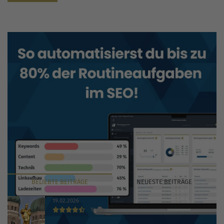
BELIEBTE
BEITRÄGE
NEUESTE
BEITRÄGE
19.02.2026
14
Die 30 wichtigsten Branchenbücher und Verzeichnisse