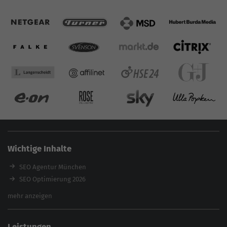
Wichtige Inhalte
SEO Agentur München
SEO Optimierung 2026
Backlink-Audit 2026
mehr anzeigen
Content Agentur
SEO Agentur Auswahl
Leistungen