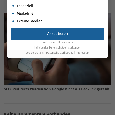
Es folgt eine Liste der Service-Gruppen, für die eine Einwil
Essenziell
Marketing
Externe Medien
Akzeptieren
Nur Essenzielle zulassen
Individuelle Datenschutzeinstellungen
Cookie-Details
Datenschutzerklärung
Impressum
SEO: Redirects werden von Google nicht als Backlink gezählt
Keine Kommentare vorhanden