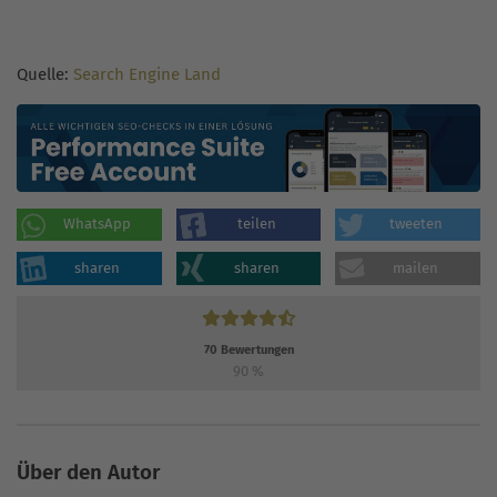
Quelle:
Search Engine Land
WhatsApp
teilen
tweeten
sharen
sharen
mailen
70
Bewertungen
90
%
Über den Autor