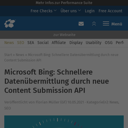
Mehr Infos zur Performance Suite
Free Checks
Über uns
Login
Free Account
Toggle navi
zur Webseite
News
SEO
SEA
Social
Affiliate
Display
Usability
OSG
Perfor
Start
»
News
»
Microsoft Bing: Schnellere Datenübermittlung durch neue
Content Submission API
Microsoft Bing: Schnellere
Datenübermittlung durch neue
Content Submission API
Veröffentlicht von
Florian Müller (GF)
10.05.2021
·
Kategorie(n):
News
,
SEO