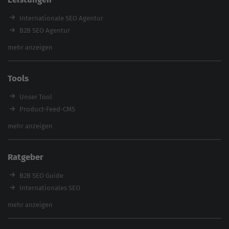
Referenzen
E-Books
Internationale SEO Agentur
Magazin
B2B SEO Agentur
Webinare
Inhouse SEO Agentur
mehr anzeigen
SEO Audit
E-Commerce SEO Agentur
Tools
Enterprise SEO Agentur
Workshops
Unser Tool
Product-Feed-CMS
Website Analyse
mehr anzeigen
Content Tool
Enterprise SEO Tool
Ratgeber
Backlink-Check
Ladezeiten-Check
B2B SEO Guide
Brand Protection Tool
Internationales SEO
Keyword Planner
eCommerce SEO
mehr anzeigen
Website SEO Check
Die besten Keywords finden
Keyword Datenbank
SEO Garantie