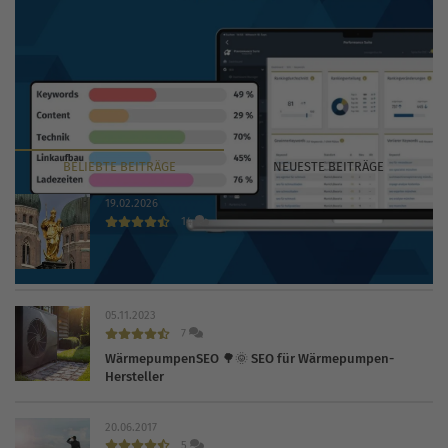
BELIEBTE
BEITRÄGE
NEUESTE
BEITRÄGE
19.02.2026
14
Die 30 wichtigsten Branchenbücher und Verzeichnisse
2026
05.11.2023
7
WärmepumpenSEO 🌳🌞 SEO für Wärmepumpen-
Hersteller
20.06.2017
5