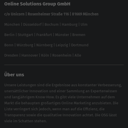
Online Solutions Group GmbH
feed2content.ai
In ChatGPT gefunden werden
Linkbuilding 2025
c/o Unicorn | Rosenheimer Straße 116 | 81669 München
Content-Guide
München
|
Düsseldorf
|
Bochum
|
Hamburg
|
Ulm
Local SEO
SEO für Online Shops
Berlin
|
Stuttgart
|
Frankfurt
|
Münster
|
Bremen
Inhouse SEO Guide
Bonn
|
Würzburg
|
Nürnberg
|
Leipzig
|
Dortmund
Brand Monitoring 2025
Dresden
|
Hannover
|
Köln
|
Rosenheim
|
Alle
Über uns
Unsere Leistungen sind die Ergebnisse aus konstanter Verbesserung,
unersättlicher Innovation und einer Sammlung an Expertenwissen
und langjährigem Know-How. Es gibt viele Unternehmen auf dem
Markt die behaupten großartiges
Online Marketing
anzubieten. Die
Liste verringert sich jedoch, wenn man auf die Effizienz, die
Transparenz sowie die qualitative Innovation achtet. Die OSG lässt
viele im Schatten stehen.