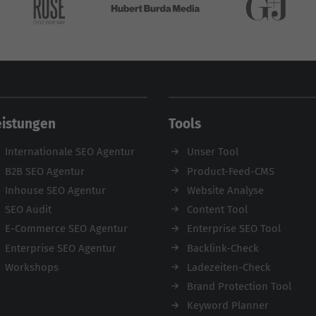
eistungen
Tools
Internationale SEO Agentur
Unser Tool
B2B SEO Agentur
Product-Feed-CMS
Inhouse SEO Agentur
Website Analyse
SEO Audit
Content Tool
E-Commerce SEO Agentur
Enterprise SEO Tool
Enterprise SEO Agentur
Backlink-Check
Workshops
Ladezeiten-Check
Brand Protection Tool
Keyword Planner