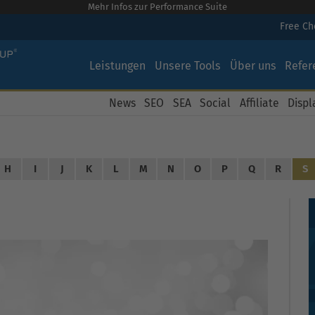
Mehr Infos zur Performance Suite
Free C
Leistungen
Unsere Tools
Über uns
Refer
News
SEO
SEA
Social
Affiliate
Displ
H
I
J
K
L
M
N
O
P
Q
R
S