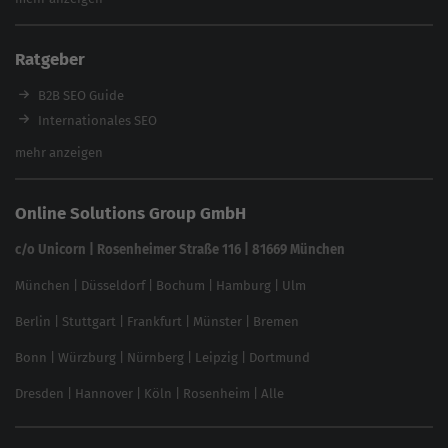
Content Tool
Enterprise SEO Tool
Ratgeber
Backlink-Check
Ladezeiten-Check
B2B SEO Guide
Brand Protection Tool
Internationales SEO
Keyword Planner
eCommerce SEO
mehr anzeigen
Website SEO Check
Die besten Keywords finden
Keyword Datenbank
SEO Garantie
Online Solutions Group GmbH
feed2content.ai
In ChatGPT gefunden werden
Linkbuilding 2025
c/o Unicorn | Rosenheimer Straße 116 | 81669 München
Content-Guide
München
|
Düsseldorf
|
Bochum
|
Hamburg
|
Ulm
Local SEO
SEO für Online Shops
Berlin
|
Stuttgart
|
Frankfurt
|
Münster
|
Bremen
Inhouse SEO Guide
Bonn
|
Würzburg
|
Nürnberg
|
Leipzig
|
Dortmund
Brand Monitoring 2025
Dresden
|
Hannover
|
Köln
|
Rosenheim
|
Alle