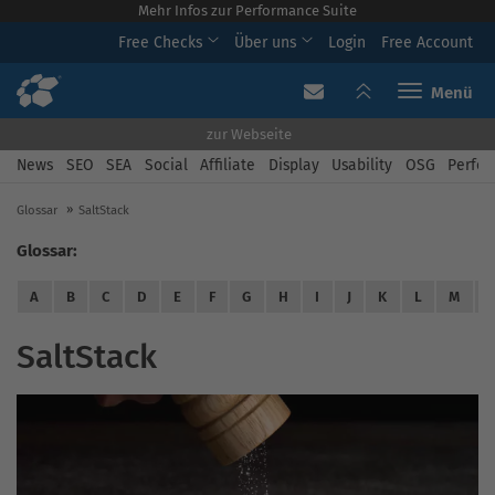
Mehr Infos zur Performance Suite
Free Checks
Über uns
Login
Free Account
Toggle navi
zur Webseite
News
SEO
SEA
Social
Affiliate
Display
Usability
OSG
Perfor
Glossar
SaltStack
Glossar:
A
B
C
D
E
F
G
H
I
J
K
L
M
SaltStack