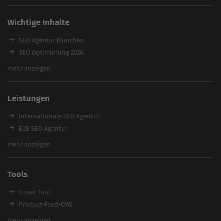
Wichtige Inhalte
SEO Agentur München
SEO Optimierung 2026
Backlink-Audit 2026
mehr anzeigen
Content Agentur
SEO Agentur Auswahl
Leistungen
Referenzen
E-Books
Internationale SEO Agentur
Magazin
B2B SEO Agentur
Webinare
Inhouse SEO Agentur
mehr anzeigen
SEO Audit
E-Commerce SEO Agentur
Tools
Enterprise SEO Agentur
Workshops
Unser Tool
Product-Feed-CMS
Website Analyse
mehr anzeigen