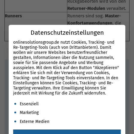
Rückgabeorten wird von den
Returner-Modulen
verwaltet.
Runners
Runners sind sog.
Master-
Konfortanwendungen
, die
vom Run-Befehl ausgeführt
Datenschutzeinstellungen
werden.
onlinesolutionsgroup.de nutzt Cookies, Tracking- und
Re-Targeting-Tools (auch von Drittanbietern). Damit
wollen wir unsere Websites benutzerfreundlicher
gestalten, Informationen über die Nutzung sammeln,
sowie für Sie passende Angebote und Werbung
Fazit
ausspielen. Mit dem Klick auf den Button "Akzeptieren"
erklären Sie sich mit der Verwendung von Cookies,
Tracking- und Re-Targeting-Tools einverstanden. In den
Die Software begann mit einem Tool für die
Remote
-
Einstellungen können Sie Cookies, Tracking- und Re-
Serververwaltung. Mit zunehmender Nutzung hat es eine
Targeting verwalten. Ihre Einwilligung können Sie
Reihe erweiterter Funktionen erhalten, darunter einen
jederzeit mit Wirkung für die Zukunft widerrufen.
umfassenderen Mechanismus für die Hostkonfiguration
.
Es folgt eine Liste der Service-Gruppen, für die eine Einwil
Essenziell
Dies ist eine relativ neue Funktion, die durch die
Marketing
Komponente
Saltstack
-States erleichtert wird. Mit der
Traktion, die im letzten Moment erreicht wurde, könnte
Externe Medien
die Unterstützung für weitere Funktionen und