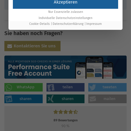
Plattformen weiter zunehmen.
Akzeptieren
Nur Essenzielle zulassen
Individuelle Datenschutzeinstellungen
Cookie-Details
Datenschutzerklärung
Impressum
Sie haben noch Fragen?
Kontaktieren Sie uns
WhatsApp
teilen
tweeten
sharen
sharen
mailen
89
Bewertungen
90
%