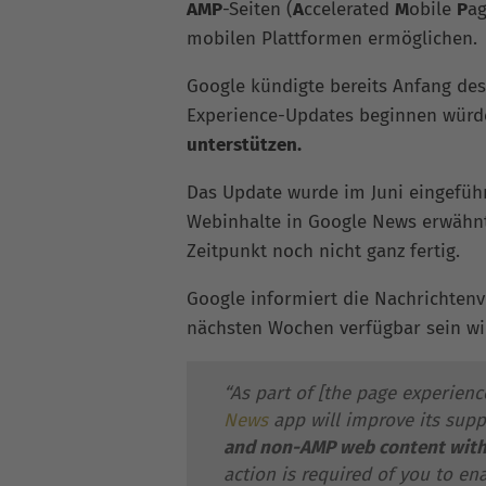
AMP
-Seiten (
A
ccelerated
M
obile
P
ag
mobilen Plattformen ermöglichen.
Google kündigte bereits Anfang des
Experience-Updates beginnen würd
unterstützen.
Das Update wurde im Juni eingeführ
Webinhalte in Google News erwähnt
Zeitpunkt noch nicht ganz fertig.
Google informiert die Nachrichten
nächsten Wochen verfügbar sein wi
“As part of [the page experien
News
app will improve its supp
and non-AMP web content with 
action is required of you to ena