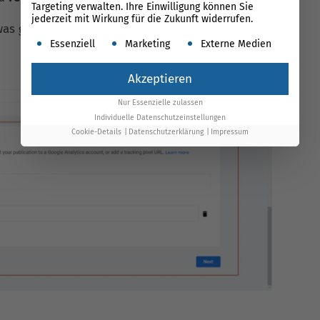
Targeting verwalten. Ihre Einwilligung können Sie
jederzeit mit Wirkung für die Zukunft widerrufen.
 was genau aus dem
Publisher
Center entfernt
Es folgt eine Liste der Service-Gruppen, für die ein
Essenziell
Marketing
Externe Medien
Akzeptieren
Nur Essenzielle zulassen
Individuelle Datenschutzeinstellungen
Cookie-Details
Datenschutzerklärung
Impressum