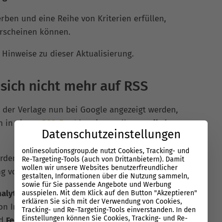
ben und eine Reihe von Kriterien erfüllen,
erscheinen können.
 Hinweise zu dieser Aktualisierung.
sich nicht mehr auf RSS
 der Verlage nun bei Google angezeigt werden,
en in einem
RSS-Feed
bereitgestellten
Artikeltext
Datenschutzeinstellungen
onlinesolutionsgroup.de nutzt Cookies, Tracking- und
erden auch die
Funktionen im Publisher Center
Re-Targeting-Tools (auch von Drittanbietern). Damit
wollen wir unsere Websites benutzerfreundlicher
ung von Feed-basierten Artikeln beziehen.
gestalten, Informationen über die Nutzung sammeln,
sowie für Sie passende Angebote und Werbung
alytics-Tracking-IDs
und
Tracking-Pixel
von
ausspielen. Mit dem Klick auf den Button "Akzeptieren"
erklären Sie sich mit der Verwendung von Cookies,
 von In-App-Lesungen verwendet werden, sowie
Tracking- und Re-Targeting-Tools einverstanden. In den
Einstellungen können Sie Cookies, Tracking- und Re-
d
Feed-Anzeigen.