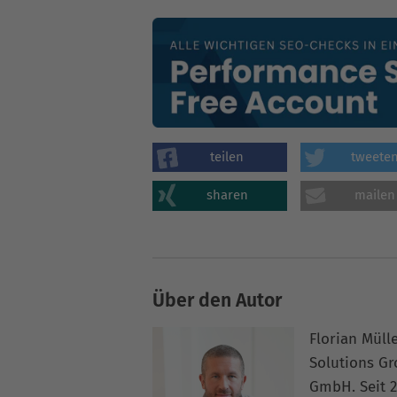
teilen
tweete
sharen
mailen
Über den Autor
Florian Müll
Solutions G
GmbH. Seit 2