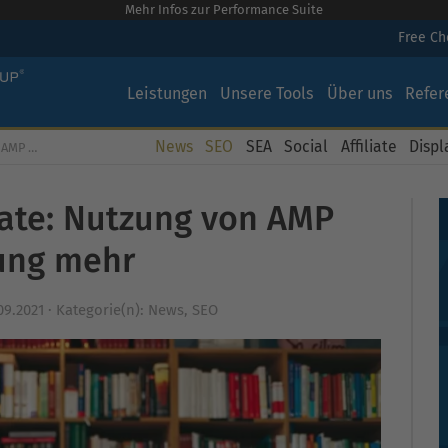
Mehr Infos zur Performance Suite
Free C
Leistungen
Unsere Tools
Über uns
Refer
News
SEO
SEA
Social
Affiliate
Displ
ung mehr
ate: Nutzung von AMP
ung mehr
09.2021
·
Kategorie(n):
News
,
SEO