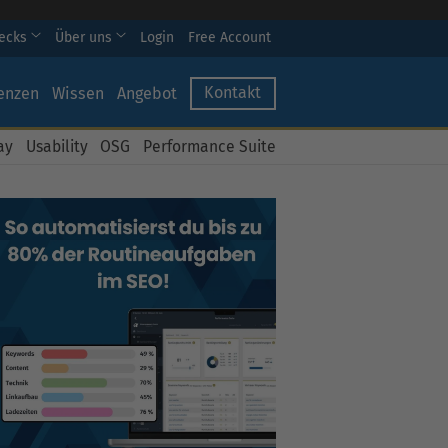
hecks
Über uns
Login
Free Account
Kontakt
enzen
Wissen
Angebot
ay
Usability
OSG
Performance Suite