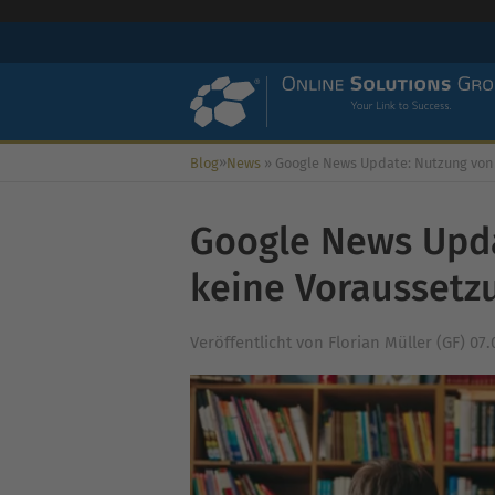
»
Blog
News
»
Google News Update: Nutzung von AMP keine Voraussetz
Google News Upd
keine Voraussetz
Veröffentlicht von
Florian Müller (GF)
07.