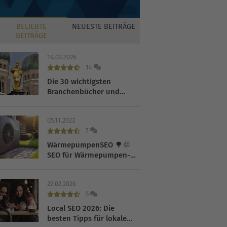
BELIEBTE
NEUESTE
BEITRÄGE
BEITRÄGE
19.02.2026
14
Die 30 wichtigsten
Branchenbücher und
Verzeichnisse 2026
05.11.2023
7
WärmepumpenSEO 🌳🌞
SEO für Wärmepumpen-
Hersteller
22.02.2026
5
Local SEO 2026: Die
besten Tipps für lokale