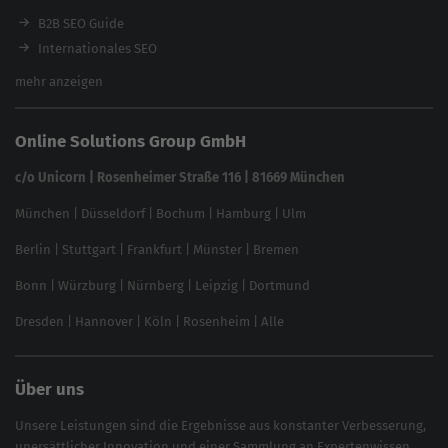
Ladezeiten-Check
B2B SEO Guide
Brand Protection Tool
Internationales SEO
Keyword Planner
eCommerce SEO
mehr anzeigen
Website SEO Check
Die besten Keywords finden
Keyword Datenbank
SEO Garantie
Online Solutions Group GmbH
feed2content.ai
In ChatGPT gefunden werden
Linkbuilding 2025
c/o Unicorn | Rosenheimer Straße 116 | 81669 München
Content-Guide
München
|
Düsseldorf
|
Bochum
|
Hamburg
|
Ulm
Local SEO
SEO für Online Shops
Berlin
|
Stuttgart
|
Frankfurt
|
Münster
|
Bremen
Inhouse SEO Guide
Bonn
|
Würzburg
|
Nürnberg
|
Leipzig
|
Dortmund
Brand Monitoring 2025
Dresden
|
Hannover
|
Köln
|
Rosenheim
|
Alle
Über uns
Unsere Leistungen sind die Ergebnisse aus konstanter Verbesserung,
unersättlicher Innovation und einer Sammlung an Expertenwissen