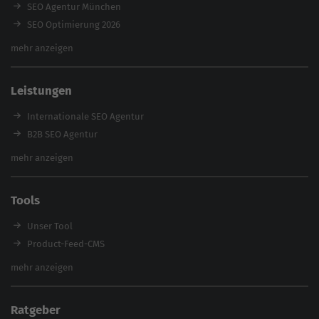
SEO Agentur München
SEO Optimierung 2026
Backlink-Audit 2026
mehr anzeigen
Content Agentur
SEO Agentur Auswahl
Leistungen
Referenzen
E-Books
Internationale SEO Agentur
Magazin
B2B SEO Agentur
Webinare
Inhouse SEO Agentur
mehr anzeigen
SEO Audit
E-Commerce SEO Agentur
Tools
Enterprise SEO Agentur
Workshops
Unser Tool
Product-Feed-CMS
Website Analyse
mehr anzeigen
Content Tool
Enterprise SEO Tool
Ratgeber
Backlink-Check