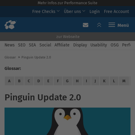
Mehr Infos zur Performance Suite
Free Checks
Über uns
Login
Free Account
Toggle navi
zur Webseite
News
SEO
SEA
Social
Affiliate
Display
Usability
OSG
Perfor
Glossar
Pinguin Update 2.0
Glossar:
A
B
C
D
E
F
G
H
I
J
K
L
M
Pinguin Update 2.0