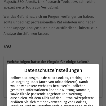
Majestic SEO, Ahrefs, Link Research Tools usw. zahlreiche
spezialisierte Tools zur Verfügung.
Wer das Gefühl hat, sich im Pinguin verfangen zu haben,
sollte unbedingt professionellen Rat einholen und neben
einer Onpage-Analyse auch eine ausführliche Linkstruktur-
Analyse durchführen lassen.
FAQ
Welche Folgen hatte der Pinguin für einige Seiten?
Datenschutzeinstellungen
Deutliche Rückgänge im
Traffic
, von 30 bis 70%. Bei
englischsprachigen Suchanfragen sind 2,3%
onlinesolutionsgroup.de nutzt Cookies, Tracking- und
betroffen, allerdings sind die Zahlen bei vielen
Re-Targeting-Tools (auch von Drittanbietern). Damit
wollen wir unsere Websites benutzerfreundlicher
Ländern unterschiedlich.
gestalten, Informationen über die Nutzung sammeln,
sowie für Sie passende Angebote und Werbung
ausspielen. Mit dem Klick auf den Button "Akzeptieren"
erklären Sie sich mit der Verwendung von Cookies,