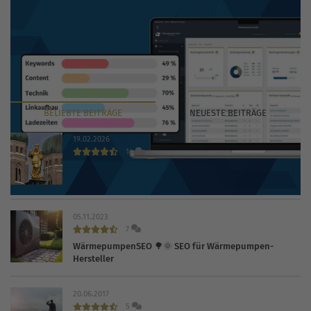
BELIEBTE
BEITRÄGE
NEUESTE
BEITRÄGE
19.02.2026
14
Die 30 wichtigsten Branchenbücher und Verzeichnisse
2026
05.11.2023
7
WärmepumpenSEO 🌳🌞 SEO für Wärmepumpen-
Hersteller
20.06.2017
5