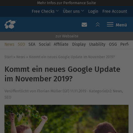
Mehr Infos zur Performance Suite
Free Checks
Über uns
Login
Free Account
Toggle navi
zur Webseite
News
SEO
SEA
Social
Affiliate
Display
Usability
OSG
Perfor
Start
»
News
»
Kommt ein neues Google Update im November 2019?
Kommt ein neues Google Update
im November 2019?
Veröffentlicht von
Florian Müller (GF)
11.11.2019
·
Kategorie(n):
News
,
SEO