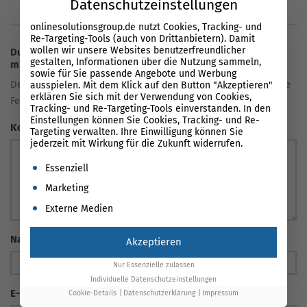
Datenschutzeinstellungen
onlinesolutionsgroup.de nutzt Cookies, Tracking- und
Re-Targeting-Tools (auch von Drittanbietern). Damit
wollen wir unsere Websites benutzerfreundlicher
Du hast eine Frage oder eine Meinung zum Artikel? Teile sie
gestalten, Informationen über die Nutzung sammeln,
mit uns!
sowie für Sie passende Angebote und Werbung
Deine E-Mail-Adresse wird nicht veröffentlicht. Erforderliche
ausspielen. Mit dem Klick auf den Button "Akzeptieren"
erklären Sie sich mit der Verwendung von Cookies,
Felder sind markiert *
Tracking- und Re-Targeting-Tools einverstanden. In den
Einstellungen können Sie Cookies, Tracking- und Re-
Kommentar
Targeting verwalten. Ihre Einwilligung können Sie
jederzeit mit Wirkung für die Zukunft widerrufen.
Es folgt eine Liste der Service-Gruppen, für die eine Einwil
Essenziell
Marketing
Externe Medien
Name
*
Akzeptieren
Nur Essenzielle zulassen
Individuelle Datenschutzeinstellungen
E-Mail Adresse
*
Cookie-Details
Datenschutzerklärung
Impressum