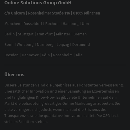
Online Solutions Group GmbH
feed2content.ai
In ChatGPT gefunden werden
Linkbuilding 2025
c/o Unicorn | Rosenheimer Straße 116 | 81669 München
Content-Guide
München
|
Düsseldorf
|
Bochum
|
Hamburg
|
Ulm
Local SEO
SEO für Online Shops
Berlin
|
Stuttgart
|
Frankfurt
|
Münster
|
Bremen
Inhouse SEO Guide
Bonn
|
Würzburg
|
Nürnberg
|
Leipzig
|
Dortmund
Brand Monitoring 2025
Dresden
|
Hannover
|
Köln
|
Rosenheim
|
Alle
Über uns
Unsere Leistungen sind die Ergebnisse aus konstanter Verbesserung,
unersättlicher Innovation und einer Sammlung an Expertenwissen
und langjährigem Know-How. Es gibt viele Unternehmen auf dem
Markt die behaupten großartiges
Online Marketing
anzubieten. Die
Liste verringert sich jedoch, wenn man auf die Effizienz, die
Transparenz sowie die qualitative Innovation achtet. Die OSG lässt
viele im Schatten stehen.