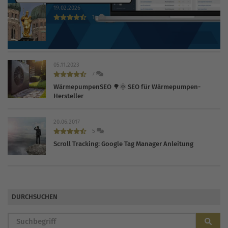
19.02.2026
14
Die 30 wichtigsten Branchenbücher und Verzeichnisse
2026
05.11.2023
7
WärmepumpenSEO 🌳🌞 SEO für Wärmepumpen-
Hersteller
20.06.2017
5
Scroll Tracking: Google Tag Manager Anleitung
DURCHSUCHEN