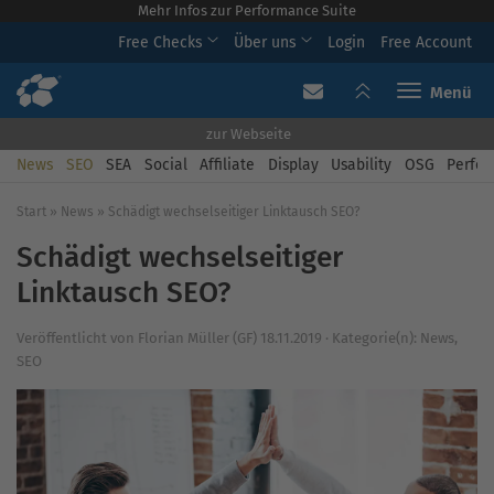
Mehr Infos zur Performance Suite
Free Checks
Über uns
Login
Free Account
Toggle navi
zur Webseite
News
SEO
SEA
Social
Affiliate
Display
Usability
OSG
Perfor
Start
»
News
»
Schädigt wechselseitiger Linktausch SEO?
Schädigt wechselseitiger
Linktausch SEO?
Veröffentlicht von
Florian Müller (GF)
18.11.2019
·
Kategorie(n):
News
,
SEO