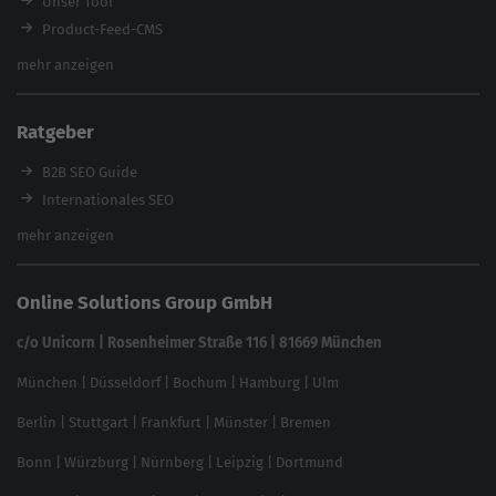
Unser Tool
Product-Feed-CMS
Website Analyse
mehr anzeigen
Content Tool
Enterprise SEO Tool
Ratgeber
Backlink-Check
Ladezeiten-Check
B2B SEO Guide
Brand Protection Tool
Internationales SEO
Keyword Planner
eCommerce SEO
mehr anzeigen
Website SEO Check
Die besten Keywords finden
Keyword Datenbank
SEO Garantie
Online Solutions Group GmbH
feed2content.ai
In ChatGPT gefunden werden
Linkbuilding 2025
c/o Unicorn | Rosenheimer Straße 116 | 81669 München
Content-Guide
München
|
Düsseldorf
|
Bochum
|
Hamburg
|
Ulm
Local SEO
SEO für Online Shops
Berlin
|
Stuttgart
|
Frankfurt
|
Münster
|
Bremen
Inhouse SEO Guide
Bonn
|
Würzburg
|
Nürnberg
|
Leipzig
|
Dortmund
Brand Monitoring 2025