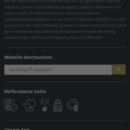
Mit der
Performance Suite
hat die OSG ein Tool geschaffen, dass die
Arbeit in unserer Online Marketing Agentur deutlich effizienter und
besser macht. Die OSG Performance Suite automatisiert
wiederkehrende Aufgaben z.B. bei der
SEO-Optimierung
(
SEO
) und
SEA
und vereint alle Online Marketing Daten in einem zentralen Tool. Dank
der kostenfreien App haben Sie Ihre gesamten Online Marketing
Auswertungen, Alerts und Aufgaben jederzeit griffbereit!
Website durchsuchen
Performance Suite
Unsere App