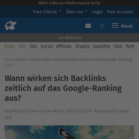
Mehr Infos zur Performance Suite
Free Checks
Über uns
Login
Free Account
Toggle navi
zur Webseite
News
SEO
SEA
Social
Affiliate
Display
Usability
OSG
Perfor
Start
»
News
»
Wann wirken sich Backlinks zeitlich auf das Google-Ranking
aus?
Wann wirken sich Backlinks
zeitlich auf das Google-Ranking
aus?
Veröffentlicht von
Florian Müller (GF)
07.08.2019
·
Kategorie(n):
News
,
SEO