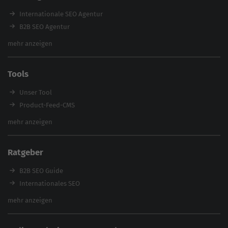
E-Books
Internationale SEO Agentur
Magazin
B2B SEO Agentur
Webinare
Inhouse SEO Agentur
mehr anzeigen
SEO Audit
E-Commerce SEO Agentur
Tools
Enterprise SEO Agentur
Workshops
Unser Tool
Product-Feed-CMS
Website Analyse
mehr anzeigen
Content Tool
Enterprise SEO Tool
Ratgeber
Backlink-Check
Ladezeiten-Check
B2B SEO Guide
Brand Protection Tool
Internationales SEO
Keyword Planner
eCommerce SEO
mehr anzeigen
Website SEO Check
Die besten Keywords finden
Keyword Datenbank
SEO Garantie