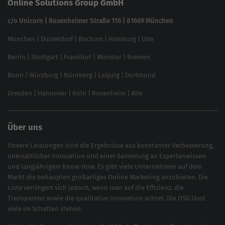
Online Solutions Group GmbH
feed2content.ai
In ChatGPT gefunden werden
Linkbuilding 2025
c/o Unicorn | Rosenheimer Straße 116 | 81669 München
Content-Guide
München
|
Düsseldorf
|
Bochum
|
Hamburg
|
Ulm
Local SEO
SEO für Online Shops
Berlin
|
Stuttgart
|
Frankfurt
|
Münster
|
Bremen
Inhouse SEO Guide
Bonn
|
Würzburg
|
Nürnberg
|
Leipzig
|
Dortmund
Brand Monitoring 2025
Dresden
|
Hannover
|
Köln
|
Rosenheim
|
Alle
Über uns
Unsere Leistungen sind die Ergebnisse aus konstanter Verbesserung,
unersättlicher Innovation und einer Sammlung an Expertenwissen
und langjährigem Know-How. Es gibt viele Unternehmen auf dem
Markt die behaupten großartiges
Online Marketing
anzubieten. Die
Liste verringert sich jedoch, wenn man auf die Effizienz, die
Transparenz sowie die qualitative Innovation achtet. Die OSG lässt
viele im Schatten stehen.