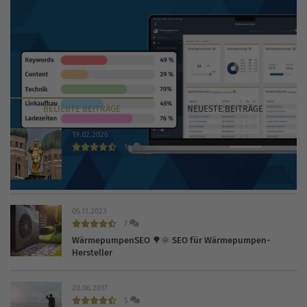
BELIEBTE
BEITRÄGE
NEUESTE
BEITRÄGE
19.02.2026
14
Die 30 wichtigsten Branchenbücher und Verzeichnisse
2026
05.11.2023
7
WärmepumpenSEO 🌳🌞 SEO für Wärmepumpen-
Hersteller
20.06.2017
5