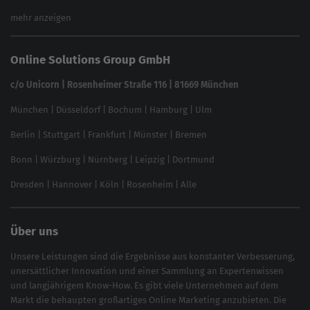
Keyword Planner
eCommerce SEO
mehr anzeigen
Website SEO Check
Die besten Keywords finden
Keyword Datenbank
SEO Garantie
Online Solutions Group GmbH
feed2content.ai
In ChatGPT gefunden werden
Linkbuilding 2025
c/o Unicorn | Rosenheimer Straße 116 | 81669 München
Content-Guide
München
|
Düsseldorf
|
Bochum
|
Hamburg
|
Ulm
Local SEO
SEO für Online Shops
Berlin
|
Stuttgart
|
Frankfurt
|
Münster
|
Bremen
Inhouse SEO Guide
Bonn
|
Würzburg
|
Nürnberg
|
Leipzig
|
Dortmund
Brand Monitoring 2025
Dresden
|
Hannover
|
Köln
|
Rosenheim
|
Alle
Über uns
Unsere Leistungen sind die Ergebnisse aus konstanter Verbesserung,
unersättlicher Innovation und einer Sammlung an Expertenwissen
und langjährigem Know-How. Es gibt viele Unternehmen auf dem
Markt die behaupten großartiges
Online Marketing
anzubieten. Die