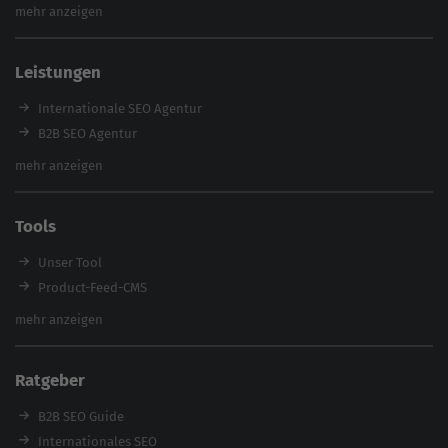
Backlink-Audit 2026
mehr anzeigen
Content Agentur
SEO Agentur Auswahl
Leistungen
Referenzen
E-Books
Internationale SEO Agentur
Magazin
B2B SEO Agentur
Webinare
Inhouse SEO Agentur
mehr anzeigen
SEO Audit
E-Commerce SEO Agentur
Tools
Enterprise SEO Agentur
Workshops
Unser Tool
Product-Feed-CMS
Website Analyse
mehr anzeigen
Content Tool
Enterprise SEO Tool
Ratgeber
Backlink-Check
Ladezeiten-Check
B2B SEO Guide
Brand Protection Tool
Internationales SEO