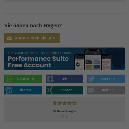
Sie haben noch Fragen?
Kontaktieren Sie uns
WhatsApp
teilen
tweeten
sharen
sharen
mailen
97
Bewertungen
92
%