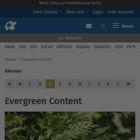
Mehr Infos zur Performance Suite
Free Checks
Über uns
Login
Free Account
Toggle navi
zur Webseite
News
SEO
SEA
Social
Affiliate
Display
Usability
OSG
Perfor
Glossar
Evergreen Content
Glossar:
A
B
C
D
E
F
G
H
I
J
K
L
M
Evergreen Content