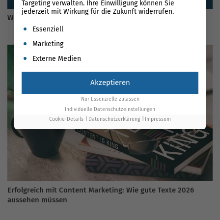
Targeting verwalten. Ihre Einwilligung können Sie
jederzeit mit Wirkung für die Zukunft widerrufen.
Was ist eigentlich Inbound Marketing? Der Guide für 2026
Es folgt eine Liste der Service-Gruppen, für die eine Einwil
Essenziell
Marketing
Externe Medien
Akzeptieren
Nur Essenzielle zulassen
Individuelle Datenschutzeinstellungen
Cookie-Details
Datenschutzerklärung
Impressum
Erfolgreich mit Content Marketing: Wie gute Texte 2026
aussehen müssen