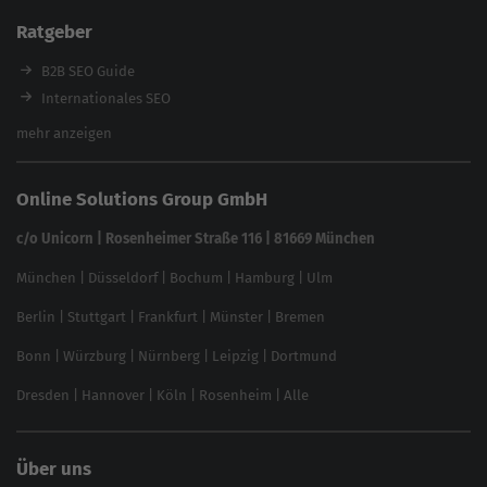
Enterprise SEO Tool
Ratgeber
Backlink-Check
Ladezeiten-Check
B2B SEO Guide
Brand Protection Tool
Internationales SEO
Keyword Planner
eCommerce SEO
mehr anzeigen
Website SEO Check
Die besten Keywords finden
Keyword Datenbank
SEO Garantie
Online Solutions Group GmbH
feed2content.ai
In ChatGPT gefunden werden
Linkbuilding 2025
c/o Unicorn | Rosenheimer Straße 116 | 81669 München
Content-Guide
München
|
Düsseldorf
|
Bochum
|
Hamburg
|
Ulm
Local SEO
SEO für Online Shops
Berlin
|
Stuttgart
|
Frankfurt
|
Münster
|
Bremen
Inhouse SEO Guide
Bonn
|
Würzburg
|
Nürnberg
|
Leipzig
|
Dortmund
Brand Monitoring 2025
Dresden
|
Hannover
|
Köln
|
Rosenheim
|
Alle
Über uns