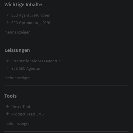
Wichtige Inhalte
SEO Agentur München
SEO Optimierung 2026
Backlink-Audit 2026
mehr anzeigen
Content Agentur
SEO Agentur Auswahl
Leistungen
Referenzen
E-Books
Internationale SEO Agentur
Magazin
B2B SEO Agentur
Webinare
Inhouse SEO Agentur
mehr anzeigen
SEO Audit
E-Commerce SEO Agentur
Tools
Enterprise SEO Agentur
Workshops
Unser Tool
Product-Feed-CMS
Website Analyse
mehr anzeigen
Content Tool