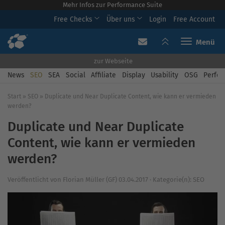
Mehr Infos zur Performance Suite
Free Checks
Über uns
Login
Free Account
Toggle navi
zur Webseite
News
SEO
SEA
Social
Affiliate
Display
Usability
OSG
Perfor
Start
»
SEO
»
Duplicate und Near Duplicate Content, wie kann er vermieden
werden?
Duplicate und Near Duplicate
Content, wie kann er vermieden
werden?
Veröffentlicht von
Florian Müller (GF)
03.04.2017
·
Kategorie(n):
SEO