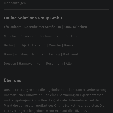
eCommerce SEO
mehr anzeigen
Website SEO Check
Die besten Keywords finden
Keyword Datenbank
SEO Garantie
Online Solutions Group GmbH
feed2content.ai
In ChatGPT gefunden werden
Linkbuilding 2025
c/o Unicorn | Rosenheimer Straße 116 | 81669 München
Content-Guide
München
|
Düsseldorf
|
Bochum
|
Hamburg
|
Ulm
Local SEO
SEO für Online Shops
Berlin
|
Stuttgart
|
Frankfurt
|
Münster
|
Bremen
Inhouse SEO Guide
Bonn
|
Würzburg
|
Nürnberg
|
Leipzig
|
Dortmund
Brand Monitoring 2025
Dresden
|
Hannover
|
Köln
|
Rosenheim
|
Alle
Über uns
Unsere Leistungen sind die Ergebnisse aus konstanter Verbesserung,
unersättlicher Innovation und einer Sammlung an Expertenwissen
und langjährigem Know-How. Es gibt viele Unternehmen auf dem
Markt die behaupten großartiges
Online Marketing
anzubieten. Die
Liste verringert sich jedoch, wenn man auf die Effizienz, die