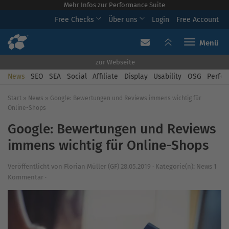
Mehr Infos zur Performance Suite
Free Checks
Über uns
Login
Free Account
Toggle navi
zur Webseite
News
SEO
SEA
Social
Affiliate
Display
Usability
OSG
Perfor
Start
»
News
»
Google: Bewertungen und Reviews immens wichtig für
Online-Shops
Google: Bewertungen und Reviews
immens wichtig für Online-Shops
Veröffentlicht von
Florian Müller (GF)
28.05.2019
·
Kategorie(n):
News
1
Kommentar ·