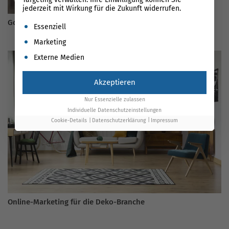
jederzeit mit Wirkung für die Zukunft widerrufen.
Google Maps Update – Orte speichern, sortieren und teilen
Es folgt eine Liste der Service-Gruppen, für die eine Einwil
Essenziell
Marketing
Externe Medien
Akzeptieren
Nur Essenzielle zulassen
Individuelle Datenschutzeinstellungen
Cookie-Details
Datenschutzerklärung
Impressum
Online-Marketing für die Deko-Branche